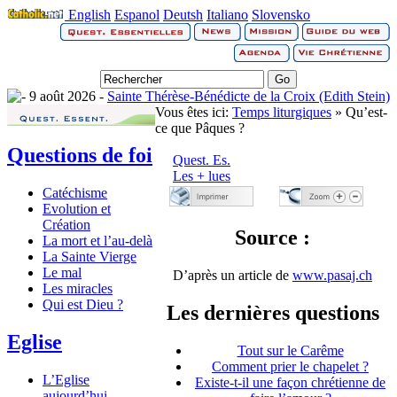
English
Espanol
Deutsh
Italiano
Slovensko
9 août 2026 -
Sainte Thérèse-Bénédicte de la Croix (Edith Stein)
Vous êtes ici:
Temps liturgiques
» Qu’est-
ce que Pâques ?
Questions de foi
Quest. Es.
Les + lues
Catéchisme
Evolution et
Création
Source :
La mort et l’au-delà
La Sainte Vierge
Le mal
D’après un article de
www.pasaj.ch
Les miracles
Qui est Dieu ?
Les dernières questions
Eglise
Tout sur le Carême
Comment prier le chapelet ?
L’Eglise
Existe-t-il une façon chrétienne de
aujourd’hui