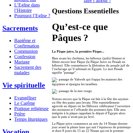
faire l’amour ?
L’Eglise dans
Questions Essentielles
l’Histoire
Pourquoi l’Eglise ?
Qu’est-ce que
Sacrements
Pâques ?
Baptême et
Confirmation
Communion
La Pâque juive, la première Pâque...
Confession
Bien avant les chrétiens, les hébreux (juifs) fêtaient et
Mariage
fêtent encore leur Pâque (la Pâque Juive ou Pessah en
hébreu). Elle commémore la libération du peuple juif de
Sacrement des
l’esclavage qu’il subissait en Égypte. Le mot Pessah
malades
signifie "passage" :
passage de Yahweh qui frappa les maisons des
Vie spirituelle
égyptiens et épargna les israélites.
passage de la mer rouge.
Evangéliser
Notons encore que la Pâque est liée à la fête des azymes
Le Carême
ou fête des pains sans levain. Fête essentiellement
agricole au départ où les Hébreux célébraient l’ouverture
Pratique religieuse
des moissons et l’offrande des premiers épis. Elle sera
Prière
intégrée à la pâque rappelant le départ d’Egypte alors
que le pain n’avait pas pu levé.
Temps liturgiques
La Pâque juive commence au soir du 14 Nissan dernier
jour avant la pleine lune qui suit l’équinoxe de printemps
Vocation
et dure 8 jours du 15 au 22 Nissan qui est le premier