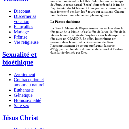
mois de l’année selon la Bible. Selon le rituel au temps
de Jésus, le repas pascal (Seder) était préparé à la fin de
l’après-midi du 14 Nissan. On ne pouvait consommer du
Diaconat
pain fermenté pendant les 7 jours qui suivaient. Chaque
famille devait immoler au temple un agneau.
Discerner sa
vocation
La Pâques chrétienne
Fiançailles
La fête chrétienne de Pâques trouve des racines dans la
Mariage
fête juive de la Pâque : c’est la fête de la vie, la fête de la
vie sur la mort, la fête de l’espérance sur le désespoir, la
Prêtrise
fête avec un GRAND F. En effet, les chrétiens ont
Vie religieuse
reconnu dans la mort et la résurrection de Jésus
l’accomplissement de ce que préfigurait la sortie
d’Égypte : la libération du mal et de la mort et l’entrée
Sexualité et
dans la vie donnée par Dieu.
bioéthique
Avortement
Contraception et
amour au naturel
Euthanasie
Génétique
Homosexualité
Safe sex
Jésus Christ