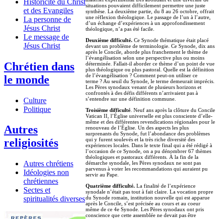
Historicité du Christ
situations pouvaient difficilement permettre une juste
et des Evangiles
synthèse. La deuxième partie, du 8 au 26 octobre, offrait
une réflexion théologique. Le passage de l’un à l’autre,
La personne de
d’un échange d’expériences à un approfondissement
Jésus Christ
théologique, n’a pas été facile.
Le message de
Deuxième difficulté.
Ce Synode thématique était placé
Jésus Christ
devant un problème de terminologie. Ce Synode, dix ans
après le Concile, aborde plus franchement le thème de
l’évangélisation selon une perspective plus ou moins
Chrétien dans
déterminée. Fallait-il aborder ce thème d’un point de vue
plus théologique ou plus pastoral. Quelle est la définition
de l’évangélisation ? Comment peut-on utiliser ce
le monde
terme ? Au seuil du Synode, le terme demeurait imprécis.
Les Pères synodaux venant de plusieurs horizons et
confrontés à des défis différents n’arrivaient pas à
s’entendre sur une définition commune.
Culture
Politique
Troisième difficulté
. Neuf ans après la clôture du Concile
Vatican II, l’Église universelle est plus consciente d’elle-
même et des différentes revendications régionales pour le
Autres
renouveau de l’Église. Un des aspects les plus
surprenants du Synode, fut l’abondance des problèmes
religiosités
qui y furent soulevés et la très riche diversité des
expériences locales. Dans le texte final qui a été rédigé à
l’occasion de ce Synode, on a pu dénombrer 67 thèmes
théologiques et pastoraux différents. À la fin de la
Autres chrétiens
démarche synodale, les Pères synodaux ne sont pas
parvenus à voter les recommandations qui auraient pu
Idéologies non
servir au Pape.
chrétiennes
Quatrième difficulté.
La finalité de l’expérience
Sectes et
synodale n’était pas tout à fait claire. La vocation propre
spiritualités diverses
du Synode romain, institution nouvelle qui est apparue
après le Concile, s’est précisée au cours et au coeur
même de ce 4e Synode. Les Pères synodaux ont pris
conscience que cette assemblée ne devait pas être