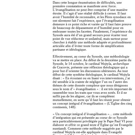
Dans cette longue énumération de difficultés, une
première constatation se manifeste avec force.
L’évangélisation ne peut être comprise d’une manière
étroite. Il s’agit d’une réalité difficile à cerner. Il faut
avoir l’humilité de reconnaître, et les Pères synodaux en
ont sûrement fait l’expérience, que l’évangélisation
demeure à ce point riche et variée qu’il faut faire preuve
de beaucoup de dépassement et d’humilité pour en
embrasser toutes les facettes. Finalement, l’expérience du
Synode aura été d’un grand secours pour écarter tout
point de vue réducteur et unilatéral, mais surtout pour
chercher à établir une méthode adaptée et profondément
articulée afin d’éviter toute forme de simplification
partisane et idéologique.
Effectivement, au coeur du Synode, une méthodologie
va se mettre en place. Au début de la deuxième partie du
Synode, le 14 octobre, le cardinal Wojtyla, archevêque
de Cracovie, présente une réflexion théologique qui a
pour but d’orienter les discussions ultérieures. Au tout
début de cette synthèse théologique, le cardinal Wojtyla
disait : « En écoutant ou en lisant vos interventions, j’ai
été sensible à la crainte de négliger l’un ou l’autre des
thèmes de cette donnée complexe que nous désignons
sous le nom d’« évangélisation » : il est très important de
rassembler tous les traits que vous avez notés. Et il ne
suffit pas de les aligner, car ils se complètent
mutuellement, en sorte qu’il faut les réunir pour obtenir
un concept intégral d’évangélisation » (L’Église des cinq
continents, 148).
« Un concept intégral d’évangélisation »... cette méthode
d’intégration qui est présentée au coeur de ce Synode
sera particulièrement privilégiée par le Pape Paul VI pour
élaborer et offrir ce grand texte d’Église qu’est Evangelii
nuntiandi. Comment cette méthode suggérée par le
cardinal Wojtyla est-elle appliquée dans Evangelii