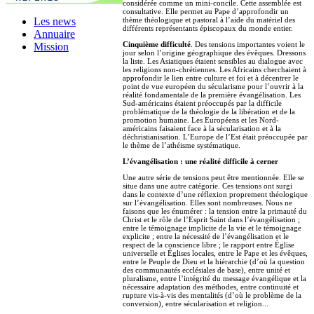
considérée comme un mini-concile. Cette assemblée est
consultative. Elle permet au Pape d’approfondir un
Les news
thème théologique et pastoral à l’aide du matériel des
différents représentants épiscopaux du monde entier.
Annuaire
Cinquième difficulté
. Des tensions importantes voient le
Mission
jour selon l’origine géographique des évêques. Dressons
la liste. Les Asiatiques étaient sensibles au dialogue avec
les religions non-chrétiennes. Les Africains cherchaient à
approfondir le lien entre culture et foi et à décentrer le
point de vue européen du sécularisme pour l’ouvrir à la
réalité fondamentale de la première évangélisation. Les
Sud-américains étaient préoccupés par la difficile
problématique de la théologie de la libération et de la
promotion humaine. Les Européens et les Nord-
américains faisaient face à la sécularisation et à la
déchristianisation. L’Europe de l’Est était préoccupée par
le thème de l’athéisme systématique.
L’évangélisation : une réalité difficile à cerner
Une autre série de tensions peut être mentionnée. Elle se
situe dans une autre catégorie. Ces tensions ont surgi
dans le contexte d’une réflexion proprement théologique
sur l’évangélisation. Elles sont nombreuses. Nous ne
faisons que les énumérer : la tension entre la primauté du
Christ et le rôle de l’Esprit Saint dans l’évangélisation ;
entre le témoignage implicite de la vie et le témoignage
explicite ; entre la nécessité de l’évangélisation et le
respect de la conscience libre ; le rapport entre Église
universelle et Églises locales, entre le Pape et les évêques,
entre le Peuple de Dieu et la hiérarchie (d’où la question
des communautés ecclésiales de base), entre unité et
pluralisme, entre l’intégrité du message évangélique et la
nécessaire adaptation des méthodes, entre continuité et
rupture vis-à-vis des mentalités (d’où le problème de la
conversion), entre sécularisation et religion...