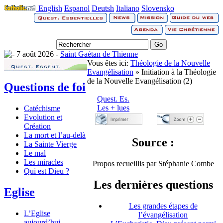
English
Espanol
Deutsh
Italiano
Slovensko
7 août 2026 -
Saint Gaétan de Thienne
Vous êtes ici:
Théologie de la Nouvelle
Evangélisation
» Initiation à la Théologie
de la Nouvelle Evangélisation (2)
Questions de foi
Quest. Es.
Les + lues
Catéchisme
Evolution et
Création
La mort et l’au-delà
Source :
La Sainte Vierge
Le mal
Les miracles
Propos recueillis par Stéphanie Combe
Qui est Dieu ?
Les dernières questions
Eglise
Les grandes étapes de
L’Eglise
l’évangélisation
aujourd’hui