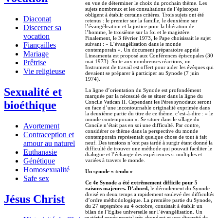
en vue de déterminer le choix du prochain thème. Les
sujets nombreux et les consultations de l’épiscopat
obligent à établir certains critères. Trois sujets ont été
Diaconat
retenus : le premier sur la famille, le deuxième sur
Discerner sa
l’évangélisation et la justice pour la libération de
l’homme, le troisième sur la foi et le magistère.
vocation
Finalement, le 3 février 1973, le Pape choisissait le sujet
Fiançailles
suivant : « L’évangélisation dans le monde
contemporain ». Un document préparatoire appelé
Mariage
Lineamenta est proposé aux Conférences épiscopales (30
Prêtrise
mai 1973). Suite aux nombreuses réactions, un
Instrument de travail est offert pour aider les évêques qui
Vie religieuse
devaient se préparer à participer au Synode (7 juin
1974).
Sexualité et
La ligne d’orientation du Synode est profondément
marquée par la nécessité de se situer dans la ligne du
bioéthique
Concile Vatican II. Cependant les Pères synodaux seront
en face d’une incontournable originalité exprimée dans
la deuxième partie du titre de ce thème, c’est-à-dire : « le
monde contemporain ». Se situer dans le sillage du
Avortement
Concile n’était pas en soi une difficulté. Par contre,
considérer ce thème dans la perspective du monde
Contraception et
contemporain représentait quelque chose de tout à fait
amour au naturel
neuf. Des tensions n’ont pas tardé à surgir étant donné la
difficulté de trouver une méthode qui pouvait faciliter le
Euthanasie
dialogue et l’échange des expériences si multiples et
Génétique
variées à travers le monde.
Homosexualité
Un synode « tendu »
Safe sex
Ce 4e Synode a été extrêmement difficile pour 5
raisons majeures.
D’abord,
le déroulement du Synode
divisé en deux temps a rapidement soulevé des difficultés
Jésus Christ
d’ordre méthodologique. La première partie du Synode,
du 27 septembre au 4 octobre, consistait à établir un
bilan de l’Église universelle sur l’évangélisation. Un
matériel expérimental très abondant et une diversité de