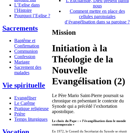
L’Eucharistie, Dieu présent parmi
L’Eglise dans
nous
l’Histoire
Comment mettre en place des
Pourquoi l’Eglise ?
cellules paroissiales
d’évangélisation dans sa paroisse ?
Sacrements
Mission
Baptême et
Initiation à la
Confirmation
Communion
Théologie de la
Confession
Mariage
Nouvelle
Sacrement des
malades
Evangélisation (2)
Vie spirituelle
Le Père Mario Saint-Pierre poursuit sa
Evangéliser
chronique en présentant le contexte du
Le Carême
Synode qui a précédé l’exhortation
Pratique religieuse
apostolique.
Prière
Temps liturgiques
Le choix du Pape : « l’évangélisation dans le monde
contemporain »
Vocation
En 1972, le Conseil du Secrétariat du Synode se réunit