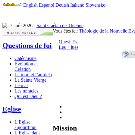
English
Espanol
Deutsh
Italiano
Slovensko
7 août 2026 -
Saint Gaétan de Thienne
Vous êtes ici:
Théologie de la Nouvelle Eva
Quest. Es.
Questions de foi
Les + lues
Catéchisme
Evolution et
Création
La mort et l’au-delà
La Sainte Vierge
Le mal
Les miracles
Qui est Dieu ?
Eglise
L’Eglise
Mission
aujourd’hui
L’Eglise dans