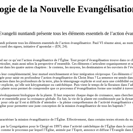
logie de la Nouvelle Evangélisatio
vangelii nuntiandi présente tous les éléments essentiels de l’action évan
ndi présente tous les éléments essentiels de l’action évangélisatrice. Paul VI résume ainsi, au n
ueil des signes, initiative d’apostolat » (EN, 24).
ond sur ce qu’est l’action évangélisatrice de l’Église. Tout projet d’évangélisation trouve dans ce
rticulier, mais aussi selon la perspective d’ensemble. Ces éléments s’articulent organiquement et 
 dans les quatre autres chapitres : le contenu, les moyens, les destinataires et les ouvriers de l’é
 leur complémentarité, leur mutuel enrichissement et leur intégration réciproque. Ces éléments 
gée pour saisir en profondeur l’action évangélisatrice du Christ Jésus ? La semence est semée dans
acines dans les profondeurs de la terre, plus le témoignage explicite et oral aura une crédibilit
plicite, qu’elle soit kérygmatique ou catéchétique. Puis vient le temps de la floraison dans l’ad
la plante nous permet de comprendre que ce processus d’évangélisation forme une totalité à traver
veloppement biologique de la plante. Il faut respecter chaque étape de croissance, sans chercher
t essentielle pour la croissance globale. En fait, la vie de la plante est conditionnée par la dyna
ur cela qu’il est si difficile d’atteindre « la pleine compréhension de l’activité évangélisatri
glise pour permettre une juste conception de la mission évangélisatrice de tous les baptisés ?
ractériser la mission évangélisatrice de l’Église. Effectivement, dans certains textes récents du m
 par la Congrégation pour le Clergé en 1997) situe l’activité catéchétique de l’Église dans le conte
 comme le processus par lequel l’Église, animée par l’Esprit, annonce et diffuse l’Évangile dans 