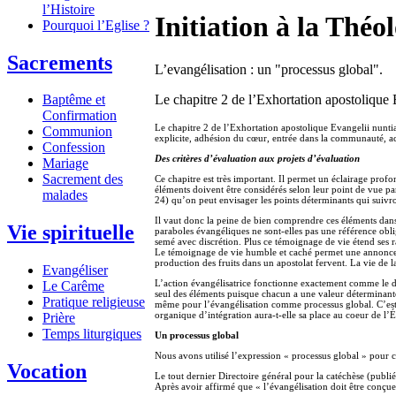
l’Histoire
Initiation à la Théo
Pourquoi l’Eglise ?
Sacrements
L’evangélisation : un "processus global".
Le chapitre 2 de l’Exhortation apostolique E
Baptême et
Confirmation
Le chapitre 2 de l’Exhortation apostolique Evangelii nuntia
Communion
explicite, adhésion du cœur, entrée dans la communauté, acc
Confession
Des critères d’évaluation aux projets d’évaluation
Mariage
Sacrement des
Ce chapitre est très important. Il permet un éclairage prof
éléments doivent être considérés selon leur point de vue pa
malades
24) qu’on peut envisager les points déterminants qui suivront
Il vaut donc la peine de bien comprendre ces éléments dans
Vie spirituelle
paraboles évangéliques ne sont-elles pas une référence obli
semé avec discrétion. Plus ce témoignage de vie étend ses r
Le témoignage de vie humble et caché permet une annonce ex
production des fruits dans un apostolat fervent. La vie de 
Evangéliser
L’action évangélisatrice fonctionne exactement comme le dé
Le Carême
seul des éléments puisque chacun a une valeur déterminante e
Pratique religieuse
même pour l’évangélisation comme processus global. C’est po
organique d’intégration aura-t-elle sa place au coeur de l’É
Prière
Temps liturgiques
Un processus global
Nous avons utilisé l’expression « processus global » pour ca
Vocation
Le tout dernier Directoire général pour la catéchèse (publié
Après avoir affirmé que « l’évangélisation doit être conçue