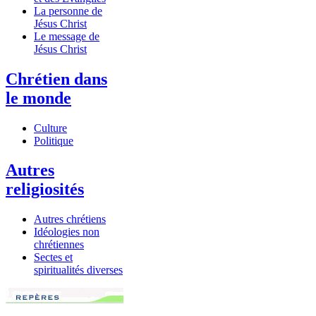
La personne de
Jésus Christ
Le message de
Jésus Christ
Chrétien dans
le monde
Culture
Politique
Autres
religiosités
Autres chrétiens
Idéologies non
chrétiennes
Sectes et
spiritualités diverses