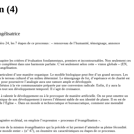
n (4)
gélisatrice
uméro 24, les 7 étapes de ce processus : « renouveau de l’humanité, témoignage, annonce
 chapitre les critères d’évaluation fondamentaux, premiers et incontournables. Non seulement ces
se complètent dans une harmonie parfaite. C’est seulement selon cette « vision globale » (EN,
vangélisation.
s’articulent d’une manière organique. Le modèle biologique peut être d’un grand secours. Les
 le terreau culturel d’un milieu déterminé. Le témoignage de foi, d’espérance et de charité est
é ou pour poursuivre l’analogie aura une ramure ample et développée.
hésion à la vie communautaire préparée par une conversion radicale. Enfin, il y aura la
s tout son développement temporel. Il s’agit de croissance.
 à ralentir le développement ou à le provoquer de manière artificielle. On ne peut omettre un
mique de son développement à travers l’élément stable de son identité de plante. Il en est de
ce de l’Église ». Dans un monde si technocratique et bureaucratique, comment une mentalité
agistère ecclésial, on emploie l’expression « processus d’évangélisation ».
xte de la mission évangélisatrice qui la précède et lui permet d’atteindre sa pleine fécondité.
le monde entier » (n° 47), on énumère six caractéristiques ou étapes de ce processus.