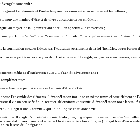
e Evangelii nuntiandi :
imprègne et transforme tout l’ordre temporel, en assumant et en renouvelant les cultures ;
la nouvelle manière d’être et de vivre qui caractérise les chrétiens ;
ngile, au moyen de la ‘‘première annonce’’, en appelant à la conversion ;
hrétienne, par la ‘‘catéchèse’’ et les ‘‘sacrements d’initiation’’, ceux qui se convertissent à Jésus-C
de la communion chez les fidèles, par l’éducation permanente de la foi (homélies, autres formes du m
on, en envoyant tous les disciples du Christ annoncer l’Évangile, en paroles et en oeuvres, dans l
lique une méthode d’intégration puisqu’il s’agit de développer une :
s complémentaires.
utres éléments et permet à tous ces éléments d’être vivifiés.
 sorte l’ensemble des éléments ; l’évangélisation implique en même temps chaque élément de l’ens
essus il y a un acte spécifique, premier, déterminant et essentiel d’évangélisation pour la vitalité de
 », il s’agit d’une « activité » qui unifie l’Église et lui donne vie.
méthode. Il s’agit d’une réalité vivante, biologique, organique. En ce sens, l’activité évangélisatr
 le mandat missionnaire confié par le Christ ressuscité à toute l’Église (il s’agit bien d’un mandat d
s bien le sens de l’intégration.