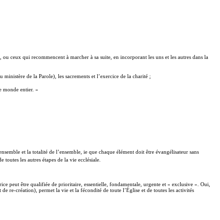
hrist, ou ceux qui recommencent à marcher à sa suite, en incorporant les uns et les autres dans la
inistère de la Parole), les sacrements et l’exercice de la charité ;
e monde entier. »
emble et la totalité de l’ensemble, ie que chaque élément doit être évangélisateur sans
 toutes les autres étapes de la vie ecclésiale.
ice peut être qualifiée de prioritaire, essentielle, fondamentale, urgente et « exclusive ». Oui,
e re-création), permet la vie et la fécondité de toute l’Église et de toutes les activités