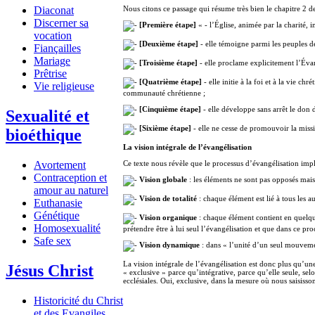
Diaconat
Nous citons ce passage qui résume très bien le chapitre 2 d
Discerner sa
[Première étape]
« - l’Église, animée par la charité, 
vocation
[Deuxième étape]
- elle témoigne parmi les peuples de 
Fiançailles
Mariage
[Troisième étape]
- elle proclame explicitement l’Éva
Prêtrise
[Quatrième étape]
- elle initie à la foi et à la vie c
Vie religieuse
communauté chrétienne ;
[Cinquième étape]
- elle développe sans arrêt le don 
Sexualité et
[Sixième étape]
- elle ne cesse de promouvoir la missi
bioéthique
La vision intégrale de l’évangélisation
Avortement
Ce texte nous révèle que le processus d’évangélisation imp
Contraception et
Vision globale
: les éléments ne sont pas opposés mai
amour au naturel
Vision de totalité
: chaque élément est lié à tous les a
Euthanasie
Génétique
Vision organique
: chaque élément contient en quelque
Homosexualité
prétendre être à lui seul l’évangélisation et que dans ce proc
Safe sex
Vision dynamique
: dans « l’unité d’un seul mouvement
La vision intégrale de l’évangélisation est donc plus qu’une 
Jésus Christ
« exclusive » parce qu’intégrative, parce qu’elle seule, selon
ecclésiales. Oui, exclusive, dans la mesure où nous saisisson
Historicité du Christ
et des Evangiles