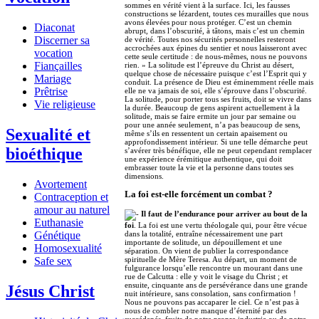
sommes en vérité vient à la surface. Ici, les fausses
constructions se lézardent, toutes ces murailles que nous
avons élevées pour nous protéger. C’est un chemin
Diaconat
abrupt, dans l’obscurité, à tâtons, mais c’est un chemin
Discerner sa
de vérité. Toutes nos sécurités personnelles resteront
accrochées aux épines du sentier et nous laisseront avec
vocation
cette seule certitude : de nous-mêmes, nous ne pouvons
Fiançailles
rien. » La solitude est l’épreuve du Christ au désert,
quelque chose de nécessaire puisque c’est l’Esprit qui y
Mariage
conduit. La présence de Dieu est éminemment réelle mais
Prêtrise
elle ne va jamais de soi, elle s’éprouve dans l’obscurité.
La solitude, pour porter tous ses fruits, doit se vivre dans
Vie religieuse
la durée. Beaucoup de gens aspirent actuellement à la
solitude, mais se faire ermite un jour par semaine ou
pour une année seulement, n’a pas beaucoup de sens,
Sexualité et
même s’ils en ressentent un certain apaisement ou
approfondissement intérieur. Si une telle démarche peut
bioéthique
s’avérer très bénéfique, elle ne peut cependant remplacer
une expérience érémitique authentique, qui doit
embrasser toute la vie et la personne dans toutes ses
dimensions.
Avortement
La foi est-elle forcément un combat ?
Contraception et
amour au naturel
Il faut de l’endurance pour arriver au bout de la
Euthanasie
foi
. La foi est une vertu théologale qui, pour être vécue
Génétique
dans la totalité, entraîne nécessairement une part
importante de solitude, un dépouillement et une
Homosexualité
séparation. On vient de publier la correspondance
Safe sex
spirituelle de Mère Teresa. Au départ, un moment de
fulgurance lorsqu’elle rencontre un mourant dans une
rue de Calcutta : elle y voit le visage du Christ ; et
ensuite, cinquante ans de persévérance dans une grande
Jésus Christ
nuit intérieure, sans consolation, sans confirmation !
Nous ne pouvons pas accaparer le ciel. Ce n’est pas à
nous de combler notre manque d’éternité par des
succédanés, fruits de notre propre industrie ou de notre