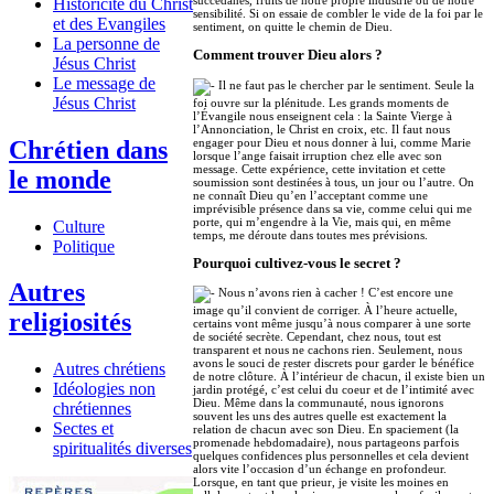
Historicité du Christ
sensibilité. Si on essaie de combler le vide de la foi par le
et des Evangiles
sentiment, on quitte le chemin de Dieu.
La personne de
Comment trouver Dieu alors ?
Jésus Christ
Le message de
Il ne faut pas le chercher par le sentiment. Seule la
Jésus Christ
foi ouvre sur la plénitude. Les grands moments de
l’Évangile nous enseignent cela : la Sainte Vierge à
l’Annonciation, le Christ en croix, etc. Il faut nous
Chrétien dans
engager pour Dieu et nous donner à lui, comme Marie
lorsque l’ange faisait irruption chez elle avec son
message. Cette expérience, cette invitation et cette
le monde
soumission sont destinées à tous, un jour ou l’autre. On
ne connaît Dieu qu’en l’acceptant comme une
imprévisible présence dans sa vie, comme celui qui me
porte, qui m’engendre à la Vie, mais qui, en même
Culture
temps, me déroute dans toutes mes prévisions.
Politique
Pourquoi cultivez-vous le secret ?
Autres
Nous n’avons rien à cacher ! C’est encore une
image qu’il convient de corriger. À l’heure actuelle,
religiosités
certains vont même jusqu’à nous comparer à une sorte
de société secrète. Cependant, chez nous, tout est
transparent et nous ne cachons rien. Seulement, nous
avons le souci de rester discrets pour garder le bénéfice
Autres chrétiens
de notre clôture. À l’intérieur de chacun, il existe bien un
Idéologies non
jardin protégé, c’est celui du coeur et de l’intimité avec
Dieu. Même dans la communauté, nous ignorons
chrétiennes
souvent les uns des autres quelle est exactement la
Sectes et
relation de chacun avec son Dieu. En spaciement (la
promenade hebdomadaire), nous partageons parfois
spiritualités diverses
quelques confidences plus personnelles et cela devient
alors vite l’occasion d’un échange en profondeur.
Lorsque, en tant que prieur, je visite les moines en