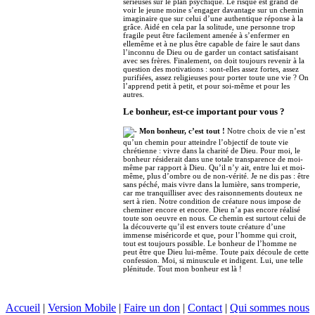
sérieuses sur le plan psychique. Le risque est grand de
voir le jeune moine s’engager davantage sur un chemin
imaginaire que sur celui d’une authentique réponse à la
grâce. Aidé en cela par la solitude, une personne trop
fragile peut être facilement amenée à s’enfermer en
ellemême et à ne plus être capable de faire le saut dans
l’inconnu de Dieu ou de garder un contact satisfaisant
avec ses frères. Finalement, on doit toujours revenir à la
question des motivations : sont-elles assez fortes, assez
purifiées, assez religieuses pour porter toute une vie ? On
l’apprend petit à petit, et pour soi-même et pour les
autres.
Le bonheur, est-ce important pour vous ?
Mon bonheur, c’est tout !
Notre choix de vie n’est
qu’un chemin pour atteindre l’objectif de toute vie
chrétienne : vivre dans la charité de Dieu. Pour moi, le
bonheur résiderait dans une totale transparence de moi-
même par rapport à Dieu. Qu’il n’y ait, entre lui et moi-
même, plus d’ombre ou de non-vérité. Je ne dis pas : être
sans péché, mais vivre dans la lumière, sans tromperie,
car me tranquilliser avec des raisonnements douteux ne
sert à rien. Notre condition de créature nous impose de
cheminer encore et encore. Dieu n’a pas encore réalisé
toute son oeuvre en nous. Ce chemin est surtout celui de
la découverte qu’il est envers toute créature d’une
immense miséricorde et que, pour l’homme qui croit,
tout est toujours possible. Le bonheur de l’homme ne
peut être que Dieu lui-même. Toute paix découle de cette
confession. Moi, si minuscule et indigent. Lui, une telle
plénitude. Tout mon bonheur est là !
Accueil
|
Version Mobile
|
Faire un don
|
Contact
|
Qui sommes nous