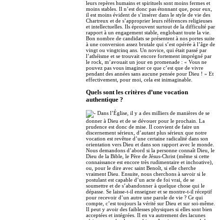
leurs repères humains et spirituels sont moins fermes et
moins stables. Il n’est donc pas étonnant que, pour eux,
il est moins évident de s’insérer dans le style de vie des
Chartreux et de s’approprier leurs références religieuses
et intellectuelles. Ils éprouvent surtout de la difficulté par
rapport à un engagement stable, englobant toute la vie.
Bon nombre de candidats se présentent à nos portes suite
à une conversion assez brutale qui s’est opérée à l’âge de
vingt ou vingtcinq ans. Un novice, qui était passé par
l’athéisme et se trouvait encore fortement imprégné par
le rock, m’avouait un jour en promenade : « Vous ne
pouvez pas vous imaginer ce que c’est que de vivre
pendant des années sans aucune pensée pour Dieu ! » Et
effectivement, pour moi, cela est inimaginable.
Quels sont les critères d’une vocation
authentique ?
Dans l’Église, il y a des milliers de manières de se
donner à Dieu et de se dévouer pour le prochain. La
prudence est donc de mise. Il convient de faire un
discernement sérieux, d’autant plus sérieux que notre
vocation est revêtue d’une certaine radicalité dans son
orientation vers Dieu et dans son rapport avec le monde.
Nous demandons d’abord si la personne connaît Dieu, le
Dieu de la Bible, le Père de Jésus-Christ (même si cette
connaissance est encore très rudimentaire et inchoative),
ou, pour le dire avec saint Benoît, si elle cherche
vraiment Dieu. Ensuite, nous cherchons à savoir si le
postulant est capable d’un acte de foi vrai, de se
soumettre et de s’abandonner à quelque chose qui le
dépasse. Se laisse-t-il enseigner et se montre-t-il réceptif
pour recevoir d’un autre une parole de vie ? Ce qui
compte, c’est toujours la vérité sur Dieu et sur soi-même.
Il peut y avoir des faiblesses physiques si elles sont bien
acceptées et intégrées. Il en va autrement des lacunes