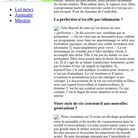
cellule, surtout les plus jeunes, nous parlons facilement
de choses intimes. Mais même alors, le rapport avec Dieu
à proprement parler reste souvent caché et n’est pas ou -
Les news
peu évoqué. Il est du domaine de l’indicible.
Annuaire
La perfection n’est-elle pas inhumaine ?
Mission
Cela dépend du sens qu’on donne au mot
« perfection ». Je dis souvent aux candidats qui se
présentent : « On ne vient pas au monastère pour réaliser
un programme, pour faire un apprentissage ou subir une
formation (quoique, au départ une solide formation soit
nécessaire !), mais simplement pour vivre. » La vie
monastique ne consiste pas à faire quelque chose, à
accomplir une tâche. Elle n’est pas un métier ou une
profession. Dieu nous prend dans la durée de toute notre
vie. Et il s’agit de se laisser transformer lentement, porté
par la trame d’une vie simple et régulière. Si,
aujourd’hui, j’ai raté quelque occasion pour avancer, ce
n’est pas dramatique. La vie continue et d’autres
occasions se présenteront pour me rattraper et me
corriger. Le mouvement de la vie est irréversible et Dieu,
avec son regard bienveillant et miséricordieux, le
domine. C’est lui qui conduit notre existence. Ce qui
compte, c’est le degré de notre abandon et de notre
amour.
Votre style de vie convient-il aux nouvelles
générations ?
Nous constatons qu’il existe un décalage grandissant
entre la mentalité et les modes de comportement dans la
société et nous-mêmes. Les plus jeunes parmi nous n’ont
pas grandi dans le même univers culturel et religieux que
les plus anciens et ils portent les empreintes du monde
actuel. Ils sont davantage marqués par l’incertitude et