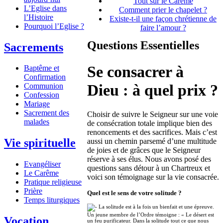
Tout sur le Carême
L’Eglise dans
Comment prier le chapelet ?
l’Histoire
Existe-t-il une façon chrétienne de
Pourquoi l’Eglise ?
faire l’amour ?
Questions Essentielles
Sacrements
Se consacrer à
Baptême et
Confirmation
Dieu : à quel prix ?
Communion
Confession
Mariage
Sacrement des
Choisir de suivre le Seigneur sur une voie
malades
de consécration totale implique bien des
renoncements et des sacrifices. Mais c’est
Vie spirituelle
aussi un chemin parsemé d’une multitude
de joies et de grâces que le Seigneur
réserve à ses élus. Nous avons posé des
Evangéliser
questions sans détour à un Chartreux et
Le Carême
voici son témoignage sur la vie consacrée.
Pratique religieuse
Prière
Quel est le sens de votre solitude ?
Temps liturgiques
La solitude est à la fois un bienfait et une épreuve.
Un jeune membre de l’Ordre témoigne : « Le désert est
Vocation
un feu purificateur. Dans la solitude tout ce que nous