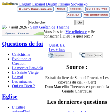
English
Espanol
Deutsh
Italiano
Slovensko
7 août 2026 -
Saint Gaétan de Thienne
Vous êtes ici:
Vie religieuse
» Se
consacrer à Dieu : à quel prix ?
Questions de foi
Quest. Es.
Les + lues
Catéchisme
Evolution et
Création
Source :
La mort et l’au-delà
La Sainte Vierge
Le mal
Extrait du livre de Samuel Pruvot, « Les
Les miracles
citoyens du ciel » (Cerf)
Qui est Dieu ?
Dom Marcellin Theeuves est prieur de la
Grande Chartreuse
Eglise
Les dernières questions
L’Eglise
aujourd’hui