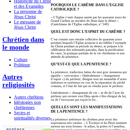
Historicité du Christ
POURQUOI LE CARÊME DANS L’EGLISE
et des Evangiles
CATHOLIQUE ?
La personne de
Jésus Christ
« L’Eglise s’unit chaque année par les quarante jours du
Grand Carême au mystère de Jésus dans le désert »
Le message de
(Catéchisme de l’Eglise catholique, n° 540)
Jésus Christ
QUEL EST DONC L’ESPRIT DU CARÊME ?
Chrétien dans
C’est comme une retraite collective de quarante jours
pendant lesquels l’Eglise propose à ses fidèles l’exemple
le monde
du Christ pendant sa période au désert, se prépare à la
célébration des solennités pascales, dans la purification
du cœur, la pratique parfaite de la vie chrétienne et une
attitude de pénitence.
Culture
QU’EST-CE QUE LA PENITENCE ?
Politique
La pénitence, traduction latine du mot grec metanoia qui
Autres
signifie « conversion » (littéralement « changement
d’esprit ») du pécheur, désigne tout un ensemble d’actes
intérieurs et extérieurs en vue de la réparation du péché
religiosités
commis, et l’état de fait qui en résulte pour le pécheur.
Littéralement « changement de vie » se dit de l’acte du
pécheur qui revient vers Dieu après s’être éloigné de lui,
Autres chrétiens
ou de l’incroyant qui reçoit la foi...
Idéologies non
QUELLES SONT LES MANIFESTATIONS
chrétiennes
DE LA PENITENCE ?
Sectes et
spiritualités diverses
La pénitence intérieure du chrétien peut avoir des
expressions très variées. « L’Ecriture et les Pères insistent
surtout sur trois formes : le jeûne, la prière et l’aumône,
qui expriment la conversion par rapport à soi-même, par