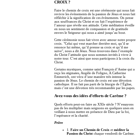
CROIX ?
Faire le chemin de croix est une cérémonie qui nous fait
revivre les évènements de la passion de Jésus et nous fait
réfléchir à la signification de ces évènements. On pense
aux souffrances du Christ et on fait l’expérience de
l’amour que révèle son attitude. Cette méditation éveille
en nous un sentiment de compassion et de gratitude
envers le Seigneur qui nous a aimé jusqu’au bout.
Cette cérémonie nous fait vivre avec amour notre propre
croix. "Celui qui veut marcher derrière moi, qu’il se
renonce lui même, qu’il prenne sa croix et qu’il me
suive", nous a dit Jésus. Nous trouvons dans l’exemple
du Christ l’attitude que nous sommes invités à vivre à
notre tour. C’est ainsi que nous participons à la croix du
Christ.
Certains mystiques, comme saint François d’Assise qui a
reçu les stigmates, Angèle de Foligno, A.Catherine
Emmerich, ont vécu d’une manière très intense la
passion de Jésus. Le chemin de croix est une dévotion
catholique. Il ne fait pas parti de la liturgie de l’Église,
mais c’est une dévotion très recommandée par les papes.
Avez-vous des idées d’efforts de Carême ?
Quels efforts peut-on faire au XXIe siècle ? N’essayons
pas de les multiplier mais soignons en quelques unes en
veillant à nous mettre en présence de Dieu par la foi,
l’espérance et la charité.
Prière
1.
Faire un Chemin de Croix
et
méditer la
Passion du Christ
chaque vendredi de Carême.