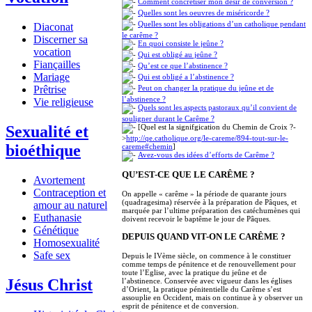
Comment concrétiser mon désir de conversion ?
Quelles sont les oeuvres de miséricorde ?
Quelles sont les obligations d’un catholique pendant
Diaconat
le carême ?
Discerner sa
En quoi consiste le jeûne ?
vocation
Qui est obligé au jeûne ?
Fiançailles
Qu’est ce que l’abstinence ?
Mariage
Qui est obligé a l’abstinence ?
Peut on changer la pratique du jeûne et de
Prêtrise
l’abstinence ?
Vie religieuse
Quels sont les aspects pastoraux qu’il convient de
souligner durant le Carême ?
[Quel est la signifgication du Chemin de Croix ?-
Sexualité et
>
http://qe.catholique.org/le-careme/894-tout-sur-le-
bioéthique
careme#chemin
]
Avez-vous des idées d’efforts de Carême ?
QU’EST-CE QUE LE CARÊME ?
Avortement
Contraception et
On appelle « carême » la période de quarante jours
(quadragesima) réservée à la préparation de Pâques, et
amour au naturel
marquée par l’ultime préparation des catéchumènes qui
Euthanasie
doivent recevoir le baptême le jour de Pâques.
Génétique
DEPUIS QUAND VIT-ON LE CARÊME ?
Homosexualité
Safe sex
Depuis le IVème siècle, on commence à le constituer
comme temps de pénitence et de renouvellement pour
toute l’Eglise, avec la pratique du jeûne et de
Jésus Christ
l’abstinence. Conservée avec vigueur dans les églises
d’Orient, la pratique pénitentielle du Carême s’est
assouplie en Occident, mais on continue à y observer un
esprit de pénitence et de conversion.