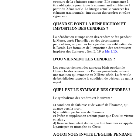
structure de la pénitence canonique. Elle commence à
être obligatoire pour toute la communauté chrétienne à
partir du Xème siècle. La liturgie actuelle conserve les
éléments traditionnels : imposition des cendres et jeûne
rigoureux.
QUAND SE FONT LA BENEDICTION ET
IMPOSITION DES CENDRES ?
La bénédiction et imposition des cendres se fait pendant
la Messe, après l’homélie ; en des circonstances
particulières, on peut les faire pendant un célébration de
la Parole. Les formules de l’imposition des cendres sont
inspirées des Ecritures : Gen 3, 19 et
Mc 1,15
.
D’OU VIENNENT LES CENDRES ?
Les cendres viennent des rameaux bénis pendant le
Dimanche des rameaux de l’année précédente, suivant
une tradition qui remonte au XIIème siècle. La formule
de bénédiction rappelle la condition de pécheur de qui la
reçoit...
QUEL EST LE SYMBOLE DES CENDRES ?
Le symbolisme des cendres est le suivant :
a) condition de faiblesse et de vanité de l’homme, qui
avance vers la mort ;
b) condition pécheresse de l’homme
c) Prière et supplication ardente pour que Dieu lui vienne
en aide ;
d) Résurrection, étant donné que tout hommes est appelé
à participer au triomphe du Christ.
A QUOI NOUS INVITE L’EGLISE PENDANT