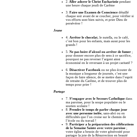
2.
Aller adorer le Christ Eucharistie
pendant
une heure chaque jeudi de Carême
3.
Faire une Examen de Conscience
détaillé
chaque soir avant de se coucher, pour vérifier si
vos efforts sont bien suivis, et prier Dieu de
persévérer !
Jeune
4.
Arrêter le chocolat
, le nutella, ou le café,
c’est bon pour les enfants, mais aussi pour les
grands !
5.
Ne pas boire d’alcool ou arrêter de fumer
;
pour donner encore plus de sens à ce sacrifice,
pourquoi ne pas reverser l’argent ainsi
économisé en le reversant à un projet caritatif ?
6.
Désactiver Facebook
ou ne plus écouter de
la musique a longueur de journée, c’est une
façon de faire silence, de se mettre dans l’esprit
de retraite du Carême, et de trouver plus de
temps pour prier !
Partage
7.
S’engager avec le Secours Catholique
dans
ma paroisse, pour la soupe populaire ou le
soutien scolaire !
8.
Prendre le temps de parler chaque jour
avec une personne isolée
, sans-abri ou en
difficultés que l’on croise sur le chemin de
l’école ou du travail !
9.
Participer a la préparation des célébrations
de la Semaine Sainte avec votre paroisse
;
votre église a besoin de votre générosité pour
partager la joie de la Résurrection en beauté