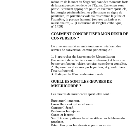
mémoire de la mort du Seigneur) sont des moments forts
de la pratique pénitentielle de l’Eglise. Ces temps sont
particulièrement appropriés pour les exercices spirituels,
les liturgies pénitentielles, les pèlerinages en signe de
pénitence, les privations volontaires comme le jeûne et
l’aumône, le partage fraternel (œuvres caritatives et
missionnaires) ». (Catéchisme de l’Eglise catholique,
n° 1438)
COMMENT CONCRETISER MON DESIR DE
CONVERSION ?
De diverses manières, mais toujours en réalisant des
œuvres de conversion, comme par exemple :
1. S’approcher du Sacrement de Réconciliation
(Sacrement de la Pénitence ou Confession) et faire une
bonne confession : claire, concise, concrète et complète.
2. Dépasser les divisions par le pardon, et grandir dans
l’esprit fraternel.
3. Pratiquer les Œuvres de miséricorde.
QUELLES SONT LES ŒUVRES DE
MISERICORDE ?
Les œuvres de miséricorde spirituelles sont :
Enseigner l’ignorant.
Conseiller celui qui en a besoin.
Corriger l’égaré.
Pardonner les injures.
Consoler le triste.
Souffrir avec patience les adversités et les faiblesses du
prochain.
Prier Dieu pour les vivants et pour les morts.