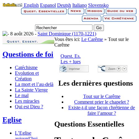
English
Espanol
Deutsh
Italiano
Slovensko
8 août 2026 -
Saint Dominique (1170-1221)
Vous êtes ici:
Le Carême
» Tout sur le
Carême
Questions de foi
Quest. Es.
Les + lues
Catéchisme
Evolution et
Création
Les dernières questions
La mort et l’au-delà
La Sainte Vierge
Le mal
Tout sur le Carême
Les miracles
Comment prier le chapelet ?
Qui est Dieu ?
Existe-t-il une façon chrétienne de
faire l’amour ?
Eglise
Questions Essentielles
L’Eglise
aujourd’hui