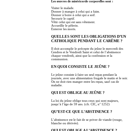
Les œuvres de miséricorde corporelles sont :
Visiter le malade.
Donner à manger à celui qui a faim.
Donner à boire à celui qui a soif.
Secourir le captif.
Vêtir celui qui est sans vêtement.
Accueillir le pèlerin.
Enterrer les morts.
QUELLES SONT LES OBLIGATIONS D’UN
CATHOLIQUE PENDANT LE CARÊME ?
Il doit accomplir le précepte du jeûne le mercredi des
Cendres et le Vendredi Saint et celui de l’abstinence
chaque vendredi, ainsi que la confession et la
communion.
EN QUOI CONSISTE LE JEÛNE ?
Le jeûne consiste à faire un seul repas pendant la
journée, avec une alimentation frugale le matin et le soir.
On ne doit rien manger entre les repas, sauf cas de
maladie.
QUI EST OBLIGE AU JEÛNE ?
La loi du jeûne oblige tous ceux qui sont majeurs,
jusqu’à l’âge de 59 ans. (cfr. CIC, n° 1252)
QU’EST-CE QUE L’ABSTINENCE ?
L’abstinence est le fait de se priver de viande (rouge,
blanche ou dérivée).
QUI EST OBLIGE A L’ABSTINENCE ?