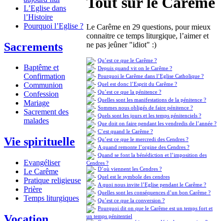
Tout sur le Carême
L’Eglise dans
l’Histoire
Pourquoi l’Eglise ?
Le Carême en 29 questions, pour mieux
connaitre ce temps liturgique, l’aimer et
Sacrements
ne pas jeûner "idiot" :)
Qu’est ce que le Carême ?
Baptême et
Depuis quand vit on le Carême ?
Confirmation
Pourquoi le Carême dans l’Eglise Catholique ?
Quel est donc l’Esprit du Carême ?
Communion
Qu’est ce que la pénitence ?
Confession
Quelles sont les manifestations de la pénitence ?
Mariage
Sommes nous obligés de faire pénitence ?
Sacrement des
Quels sont les jours et les temps pénitenciels ?
malades
Que doit on faire pendant les vendredis de l’année ?
C’est quand le Carême ?
Vie spirituelle
Qu’est ce que le mercredi des Cendres ?
A quand remonte l’orgine des Cendres ?
Quand se font la bénédiction et l’imposition des
Evangéliser
Cendres ?
D’où viennent les Cendres ?
Le Carême
Quel est le symbole des cendres
Pratique religieuse
A quoi nous invite l’Eglise pendant le Carême ?
Prière
Quelles sont les conséquences d’un bon Carême ?
Temps liturgiques
Qu’est ce que la conversion ?
Pourquoi dit on que le Carême est un temps fort et
Vocation
un temps pénitentiel