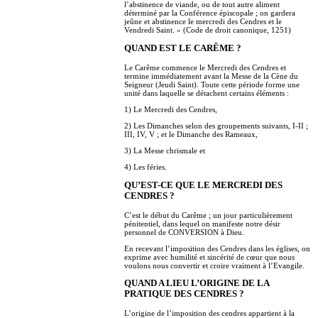
l’abstinence de viande, ou de tout autre aliment
déterminé par la Conférence épiscopale ; on gardera
jeûne et abstinence le mercredi des Cendres et le
Vendredi Saint. » (Code de droit canonique, 1251)
QUAND EST LE CARÊME ?
Le Carême commence le Mercredi des Cendres et
termine immédiatement avant la Messe de la Cène du
Seigneur (Jeudi Saint). Toute cette période forme une
unité dans laquelle se détachent certains éléments :
1) Le Mercredi des Cendres,
2) Les Dimanches selon des groupements suivants, I-II ;
III, IV, V ; et le Dimanche des Rameaux,
3) La Messe chrismale et
4) Les féries.
QU’EST-CE QUE LE MERCREDI DES
CENDRES ?
C’est le début du Carême ; un jour particulièrement
pénitentiel, dans lequel on manifeste notre désir
personnel de CONVERSION à Dieu.
En recevant l’imposition des Cendres dans les églises, on
exprime avec humilité et sincérité de cœur que nous
voulons nous convertir et croire vraiment à l’Evangile.
QUAND A LIEU L’ORIGINE DE LA
PRATIQUE DES CENDRES ?
L’origine de l’imposition des cendres appartient à la