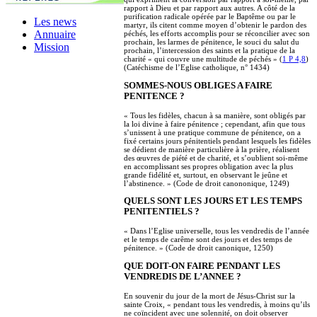
rapport à Dieu et par rapport aux autres. A côté de la
purification radicale opérée par le Baptême ou par le
Les news
martyr, ils citent comme moyen d’obtenir le pardon des
Annuaire
péchés, les efforts accomplis pour se réconcilier avec son
prochain, les larmes de pénitence, le souci du salut du
Mission
prochain, l’intercession des saints et la pratique de la
charité « qui couvre une multitude de péchés » (
1 P 4,8
)
(Catéchisme de l’Eglise catholique, n° 1434)
SOMMES-NOUS OBLIGES A FAIRE
PENITENCE ?
« Tous les fidèles, chacun à sa manière, sont obligés par
la loi divine à faire pénitence ; cependant, afin que tous
s’unissent à une pratique commune de pénitence, on a
fixé certains jours pénitentiels pendant lesquels les fidèles
se dédient de manière particulière à la prière, réalisent
des œuvres de piété et de charité, et s’oublient soi-même
en accomplissant ses propres obligation avec la plus
grande fidélité et, surtout, en observant le jeûne et
l’abstinence. » (Code de droit canononique, 1249)
QUELS SONT LES JOURS ET LES TEMPS
PENITENTIELS ?
« Dans l’Eglise universelle, tous les vendredis de l’année
et le temps de carême sont des jours et des temps de
pénitence. » (Code de droit canonique, 1250)
QUE DOIT-ON FAIRE PENDANT LES
VENDREDIS DE L’ANNEE ?
En souvenir du jour de la mort de Jésus-Christ sur la
sainte Croix, « pendant tous les vendredis, à moins qu’ils
ne coïncident avec une solennité, on doit observer