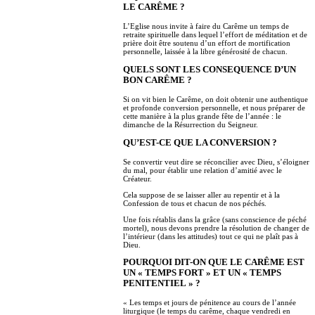
LE CARÊME ?
L’Eglise nous invite à faire du Carême un temps de
retraite spirituelle dans lequel l’effort de méditation et de
prière doit être soutenu d’un effort de mortification
personnelle, laissée à la libre générosité de chacun.
QUELS SONT LES CONSEQUENCE D’UN
BON CARÊME ?
Si on vit bien le Carême, on doit obtenir une authentique
et profonde conversion personnelle, et nous préparer de
cette manière à la plus grande fête de l’année : le
dimanche de la Résurrection du Seigneur.
QU’EST-CE QUE LA CONVERSION ?
Se convertir veut dire se réconcilier avec Dieu, s’éloigner
du mal, pour établir une relation d’amitié avec le
Créateur.
Cela suppose de se laisser aller au repentir et à la
Confession de tous et chacun de nos péchés.
Une fois rétablis dans la grâce (sans conscience de péché
mortel), nous devons prendre la résolution de changer de
l’intérieur (dans les attitudes) tout ce qui ne plaît pas à
Dieu.
POURQUOI DIT-ON QUE LE CARÊME EST
UN « TEMPS FORT » ET UN « TEMPS
PENITENTIEL » ?
« Les temps et jours de pénitence au cours de l’année
liturgique (le temps du carême, chaque vendredi en