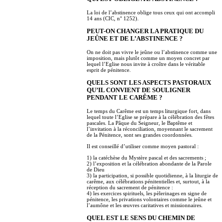
La loi de l’abstinence oblige tous ceux qui ont accompli
14 ans (CIC, n° 1252).
PEUT-ON CHANGER LA PRATIQUE DU
JEÛNE ET DE L’ABSTINENCE ?
On ne doit pas vivre le jeûne ou l’abstinence comme une
imposition, mais plutôt comme un moyen concret par
lequel l’Eglise nous invite à croître dans le véritable
esprit de pénitence.
QUELS SONT LES ASPECTS PASTORAUX
QU’IL CONVIENT DE SOULIGNER
PENDANT LE CARÊME ?
Le temps du Carême est un temps liturgique fort, dans
lequel toute l’Eglise se prépare à la célébration des fêtes
pascales. La Pâque du Seigneur, le Baptême et
l’invitation à la réconciliation, moyennant le sacrement
de la Pénitence, sont ses grandes coordonnées.
Il est conseillé d’utiliser comme moyen pastoral :
1) la catéchèse du Mystère pascal et des sacrements ;
2) l’exposition et la célébration abondante de la Parole
de Dieu
3) la participation, si possible quotidienne, à la liturgie de
carême, aux célébrations pénitentielles et, surtout, à la
réception du sacrement de pénitence :
4) les exercices spirituels, les pèlerinages en signe de
pénitence, les privations volontaires comme le jeûne et
l’aumône et les œuvres caritatives et missionnaires.
QUEL EST LE SENS DU CHEMIN DE