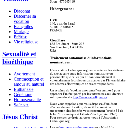
Siren : 477845416
Hébergement :
Diaconat
Discerner sa
OVH
vocation
140, quai du Sartel
Fiançailles
59100 ROUBAIX
FRANCE
Mariage
Prêtrise
Cloudflare
Vie religieuse
665 3rd Street - Suite 207
San Francisco, CA 94107
USA
Sexualité et
Traitement automatisé d’informations
bioéthique
nominatives :
L’association Catholique.org ne collecte sur les visiteurs
Avortement
du site aucune autre information nominative ou
personnelle que celles qui lui sont ouvertement et
Contraception et
volontairement fournies en particulier par l’intermédiaire
amour au naturel
des adresses électroniques de ses correspondants.
Euthanasie
Un système de "cookies anonymes" est employé pour
apprécier l’intêret porté par les internautes aux diverses
Génétique
rubriques du site
http://www.catholique.org
Homosexualité
Nous vous rappelons que vous disposez d’un droit
Safe sex
d’accès, de modification, de rectification et de
suppression des données vous concernant (article 34 de
la loi "Informatique et Libertés" du 6 janvier 1978).
Jésus Christ
Pour exercer ce droit, adressez-vous à l’ Association
Catholique.org
Le site
http://www.catholique.org
est déclaré à la