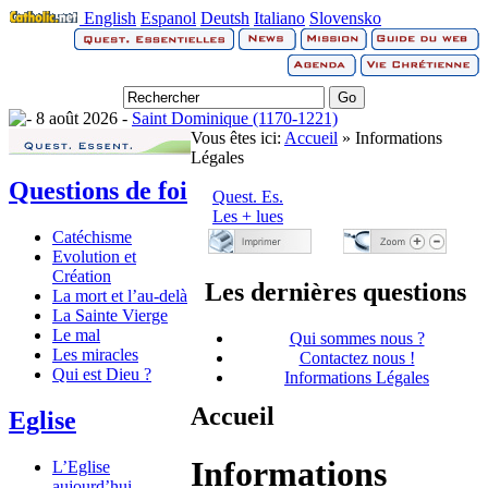
English
Espanol
Deutsh
Italiano
Slovensko
8 août 2026 -
Saint Dominique (1170-1221)
Vous êtes ici:
Accueil
» Informations
Légales
Questions de foi
Quest. Es.
Les + lues
Catéchisme
Evolution et
Création
Les dernières questions
La mort et l’au-delà
La Sainte Vierge
Le mal
Qui sommes nous ?
Les miracles
Contactez nous !
Qui est Dieu ?
Informations Légales
Accueil
Eglise
Informations
L’Eglise
aujourd’hui