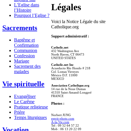
Légales
L’Eglise dans
l’Histoire
Pourquoi l’Eglise ?
Voici la Notice Légale du site
Sacrements
Catholique.org
Support administratif :
Baptême et
Confirmation
Catholic.net
Communion
432 Washington Ave
North Haven, CT 06473
Confession
UNITED STATES
Mariage
Catholic.net Inc
Sacrement des
Acueducto Río Hondo # 218
malades
Col. Lomas Virreyes
México D.F. 11000
MEXICO
Vie spirituelle
Association Catholique.org
14 rue de la Noue Dumas
41310 Saint-Amand-Longpré
Evangéliser
FRANCE
Le Carême
Photos :
Pratique religieuse
Prière
Norbert JUNG
Temps liturgiques
esprit-photo.com
A-la-Vie.com
Tel : 09 52 64 57 22
Vocation
Mob : 06 13 20 22 09