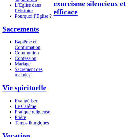
exorcisme silencieux et
L’Eglise dans
l’Histoire
efficace
Pourquoi l’Eglise ?
Sacrements
Baptême et
Confirmation
Communion
Confession
Mariage
Sacrement des
malades
Vie spirituelle
Evangéliser
Le Carême
Pratique religieuse
Prière
Temps liturgiques
Vocation