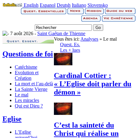
English
Espanol
Deutsh
Italiano
Slovensko
7 août 2026 -
Saint Gaétan de Thienne
Vous êtes ici:
Analyses
» Le mal
Quest. Es.
Les + lues
Questions de foi
Catéchisme
Evolution et
Cardinal Cottier :
Création
« L’Eglise doit parler du
La mort et l’au-delà
La Sainte Vierge
démon »
Le mal
Les miracles
Qui est Dieu ?
Eglise
C’est la sainteté du
L’Eglise
Christ qui réalise un
aujourd’hui