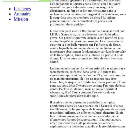
à la décadence (pensons à l’histoire des Ordres et des
Congrégations religieuses dans lesquels on a toujours
ressenti l’exigence des réformes pour réagir à la
Les news
décadence), au fait de céder aux tentations dans la
Annuaire
recherche de la carrière, de l’argent et de la richesse, sous
le coup desquels les membres du clergé lui-même
Mission
peuvent tomber, en commettant des péchés qui
provoquent des scandales.
L’exorciste peut être un Bon Samaritain mais il n’est pas
LE Bon Samaritain, car le péché est une réalité plus
grave. Un pécheur qui reste attaché à son péché est plus
misérable qu’une personne possédée. La conversion du
cœur est la plus belle victoire sur l’influence de Satan,
contre laquelle le sacrement de la réconciliation a une
importance absolument fondamentale car dans le mystère
de la Rédemption, Dieu nous a libérés du péché et nous
donne, lorsque nous sommes tombés, de retrouver son
amitié.
Les sacrements ont en réalité une priorité par rapport aux
sacramentaux, catégorie dans laquelle figurent les
exorcismes, qui sont demandés par l’Eglise mais non pas
de manière prioritaire. Si l’on ne respecte pas cette
hiérarchie, le risque de troubler les fidèles persiste. On ne
peut pas considérer l’exorcisme comme l’unique défense
contre l’action du démon, mais un moyen spirituel
nécessaire, là où l’on a constaté l’existence de cas
spécifiques de possession diabolique.
Il semble que les personnes possédées soient plus
nombreuses dans les pays païens, où l’Evangile n’a pas
été diffusé et où les pratiques de la magie sont davantage
répandues. Ailleurs, un élément culturel demeure, là où
les chrétiens conservent une tendance à s’adonner à
d’anciennes formes de superstition. Il faut par ailleurs
noter que certains cas de possession peuvent être
expliqués par la médecine actuelle et la psychiatrie et que