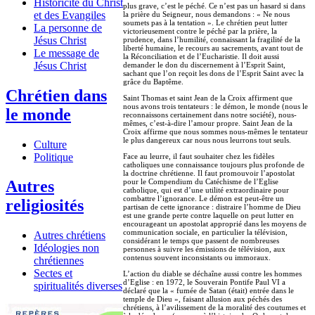
Historicité du Christ
plus grave, c’est le péché. Ce n’est pas un hasard si dans
et des Evangiles
la prière du Seigneur, nous demandons : « Ne nous
soumets pas à la tentation ». Le chrétien peut lutter
La personne de
victorieusement contre le péché par la prière, la
Jésus Christ
prudence, dans l’humilité, connaissant la fragilité de la
liberté humaine, le recours au sacrements, avant tout de
Le message de
la Réconciliation et de l’Eucharistie. Il doit aussi
Jésus Christ
demander le don du discernement à l’Esprit Saint,
sachant que l’on reçoit les dons de l’Esprit Saint avec la
grâce du Baptême.
Chrétien dans
Saint Thomas et saint Jean de la Croix affirment que
nous avons trois tentateurs : le démon, le monde (nous le
le monde
reconnaissons certainement dans notre société), nous-
mêmes, c’est-à-dire l’amour propre. Saint Jean de la
Croix affirme que nous sommes nous-mêmes le tentateur
le plus dangereux car nous nous leurrons tout seuls.
Culture
Politique
Face au leurre, il faut souhaiter chez les fidèles
catholiques une connaissance toujours plus profonde de
la doctrine chrétienne. Il faut promouvoir l’apostolat
pour le Compendium du Catéchisme de l’Eglise
Autres
catholique, qui est d’une utilité extraordinaire pour
combattre l’ignorance. Le démon est peut-être un
religiosités
partisan de cette ignorance : distraire l’homme de Dieu
est une grande perte contre laquelle on peut lutter en
encourageant un apostolat approprié dans les moyens de
communication sociale, en particulier la télévision,
Autres chrétiens
considérant le temps que passent de nombreuses
Idéologies non
personnes à suivre les émissions de télévision, aux
contenus souvent inconsistants ou immoraux.
chrétiennes
Sectes et
L’action du diable se déchaîne aussi contre les hommes
d’Eglise : en 1972, le Souverain Pontife Paul VI a
spiritualités diverses
déclaré que la « fumée de Satan (était) entrée dans le
temple de Dieu », faisant allusion aux péchés des
chrétiens, à l’avilissement de la moralité des coutumes et