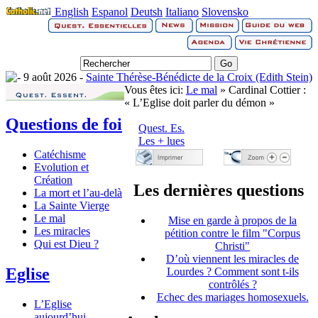
English
Espanol
Deutsh
Italiano
Slovensko
9 août 2026 -
Sainte Thérèse-Bénédicte de la Croix (Edith Stein)
Vous êtes ici:
Le mal
» Cardinal Cottier :
« L’Eglise doit parler du démon »
Questions de foi
Quest. Es.
Les + lues
Catéchisme
Evolution et
Création
Les dernières questions
La mort et l’au-delà
La Sainte Vierge
Le mal
Mise en garde à propos de la
Les miracles
pétition contre le film "Corpus
Qui est Dieu ?
Christi"
D’où viennent les miracles de
Eglise
Lourdes ? Comment sont t-ils
contrôlés ?
Echec des mariages homosexuels.
L’Eglise
aujourd’hui