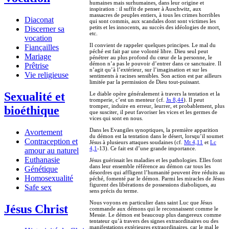
humaines mais surhumaines, dans leur origine et
inspiration : il suffit de penser à Auschwitz, aux
massacres de peuples entiers, à tous les crimes horribles
Diaconat
qui sont commis, aux scandales dont sont victimes les
petits et les innocents, au succès des idéologies de mort,
Discerner sa
etc.
vocation
Il convient de rappeler quelques principes. Le mal du
Fiançailles
péché est fait par une volonté libre. Dieu seul peut
Mariage
pénétrer au plus profond du cœur de la personne, le
démon n’a pas le pouvoir d’entrer dans ce sanctuaire. Il
Prêtrise
n’agit qu’à l’extérieur, sur l’imagination et sur les
Vie religieuse
sentiments à racines sensibles. Son action est par ailleurs
limitée par la permission de Dieu tout-puissant.
Sexualité et
Le diable opère généralement à travers la tentation et la
tromperie, c’est un menteur (cf.
Jn 8,44
). Il peut
tromper, induire en erreur, leurrer, et probablement, plus
bioéthique
que susciter, il peut favoriser les vices et les germes de
vices qui sont en nous.
Dans les Evangiles synoptiques, la première apparition
Avortement
du démon est la tentation dans le désert, lorsqu’il soumet
Contraception et
Jésus à plusieurs attaques soudaines (cf.
Mt 4,11
et
Lc
4,1
-13). Ce fait est d’une grande importance.
amour au naturel
Euthanasie
Jésus guérissait les maladies et les pathologies. Elles font
dans leur ensemble référence au démon car tous les
Génétique
désordres qui affligent l’humanité peuvent être réduits au
Homosexualité
péché, fomenté par le démon. Parmi les miracles de Jésus
figurent des libérations de possessions diaboliques, au
Safe sex
sens précis du terme.
Nous voyons en particulier dans saint Luc que Jésus
Jésus Christ
commande aux démons qui le reconnaissent comme le
Messie. Le démon est beaucoup plus dangereux comme
tentateur qu’à travers des signes extraordinaires ou des
manifestations extérieures extraordinaires, car le mal le