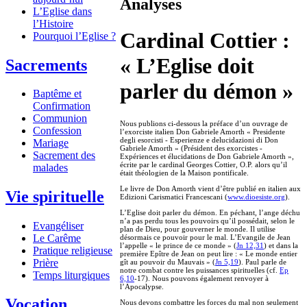
Analyses
L’Eglise dans
l’Histoire
Cardinal Cottier :
Pourquoi l’Eglise ?
« L’Eglise doit
Sacrements
parler du démon »
Baptême et
Confirmation
Communion
Nous publions ci-dessous la préface d’un ouvrage de
Confession
l’exorciste italien Don Gabriele Amorth « Presidente
degli esorcisti - Esperienze e delucidazioni di Don
Mariage
Gabriele Amorth » (Président des exorcistes -
Sacrement des
Expériences et élucidations de Don Gabriele Amorth »,
écrite par le cardinal Georges Cottier, O.P. alors qu’il
malades
était théologien de la Maison pontificale.
Le livre de Don Amorth vient d’être publié en italien aux
Vie spirituelle
Edizioni Carismatici Francescani (
www.dioesiste.org
).
L’Eglise doit parler du démon. En péchant, l’ange déchu
n’a pas perdu tous les pouvoirs qu’il possédait, selon le
Evangéliser
plan de Dieu, pour gouverner le monde. Il utilise
Le Carême
désormais ce pouvoir pour le mal. L’Evangile de Jean
l’appelle « le prince de ce monde » (
Jn 12,31
) et dans la
Pratique religieuse
première Epître de Jean on peut lire : « Le monde entier
Prière
gît au pouvoir du Mauvais » (
Jn 5,19
). Paul parle de
notre combat contre les puissances spirituelles (cf.
Ep
Temps liturgiques
6,10
-17). Nous pouvons également renvoyer à
l’Apocalypse.
Vocation
Nous devons combattre les forces du mal non seulement