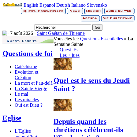
English
Espanol
Deutsh
Italiano
Slovensko
7 août 2026 -
Saint Gaétan de Thienne
Vous êtes ici:
Questions Essentielles
» La
Semaine Sainte
Quest. Es.
Questions de foi
Les + lues
Catéchisme
Evolution et
Création
Quel est le sens du Jeudi
La mort et l’au-delà
Saint ?
La Sainte Vierge
Le mal
Les miracles
Qui est Dieu ?
Eglise
Depuis quand les
chrétiens célèbrent-ils
L’Eglise
aujourd’hui