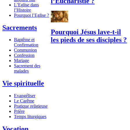
l’Eucharistie ?
L’Eglise dans
l’Histoire
Pourquoi l’Eglise ?
Sacrements
Pourquoi Jésus lave-t-il
les pieds de ses disciples ?
Baptême et
Confirmation
Communion
Confession
Mariage
Sacrement des
malades
Vie spirituelle
Evangéliser
Le Carême
Pratique religieuse
Prière
Temps liturgiques
Vocation