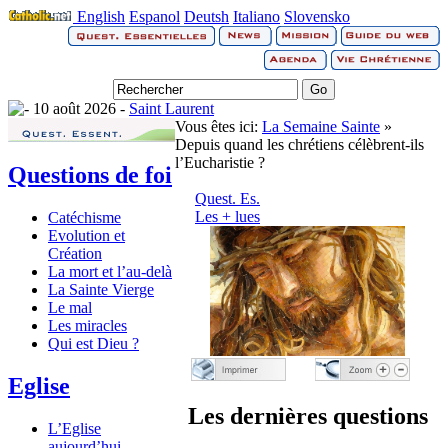
English
Espanol
Deutsh
Italiano
Slovensko
10 août 2026 -
Saint Laurent
Vous êtes ici:
La Semaine Sainte
»
Depuis quand les chrétiens célèbrent-ils
l’Eucharistie ?
Questions de foi
Quest. Es.
Les + lues
Catéchisme
Evolution et
Création
La mort et l’au-delà
La Sainte Vierge
Le mal
Les miracles
Qui est Dieu ?
Eglise
Les dernières questions
L’Eglise
aujourd’hui