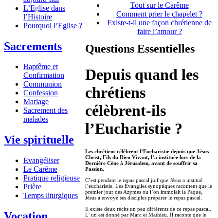
Tout sur le Carême
L’Eglise dans
Comment prier le chapelet ?
l’Histoire
Existe-t-il une façon chrétienne de
Pourquoi l’Eglise ?
faire l’amour ?
Sacrements
Questions Essentielles
Baptême et
Depuis quand les
Confirmation
Communion
chrétiens
Confession
Mariage
célèbrent-ils
Sacrement des
malades
l’Eucharistie ?
Vie spirituelle
Les chrétiens célèbrent l’Eucharistie depuis que Jésus
Christ, Fils du Dieu Vivant, l’a instituée lors de la
Evangéliser
Dernière Cène à Jérusalem, avant de souffrir sa
Le Carême
Passion.
Pratique religieuse
C’est pendant le repas pascal juif que Jésus a institué
Prière
l’eucharistie. Les Évangiles synoptiques racontent que le
premier jour des Azymes ou l’on immolait la Pâque,
Temps liturgiques
Jésus a envoyé ses disciples préparer le repas pascal.
Il existe deux récits un peu différents de ce repas pascal.
Vocation
L’ un est donné par Marc et Mathieu. Il raconte que le