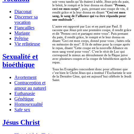
soir venu tandis qu’ils étaient à table, Jésus pris du pain,
le bénit, le rompit et le leur donna en disant
"Prenez,
ceci est mon corps"
, puis, prenant une coupe de vin, il
Diaconat
rendit grâce et la leur donna en disant
"Ceci est mon
sang, le sang de l’alliance qui va être répandu pour
Discerner sa
une multitude"
.
vocation
L’autre est rapporté par Luc et en parti par Paul. Il
Fiançailles
raconte que Jésus prit une première coupe, il rendit grâce
Mariage
et dit "Prenez ceci et partagez entre vous". Puis prenant
du pain, il rendit grâce, le rompit et le leur donna en
Prêtrise
disant "Ceci est mon corps, donné pour vous ; faites cela
Vie religieuse
en mémoire de moi". Il fit de même pour la coupe après
le repas, disant "Cette coupe est la nouvelle Alliance en
mon sang versé pour vous". C’est le récit de Luc qui
Sexualité et
correspond le mieux au déroulement de la Pâque juive
avec plusieurs coupes et la coupe de bénédiction après le
repas.
bioéthique
Tous les Evangiles concordent donc pour affirmer que
c’est bien le Christ Jésus qui a institué l’Eucharistie le soir
de la Dernière Cène, qui est aujourd’hui célébrée le Jeudi
Avortement
Saint.
Contraception et
amour au naturel
Euthanasie
Génétique
Homosexualité
Safe sex
Jésus Christ