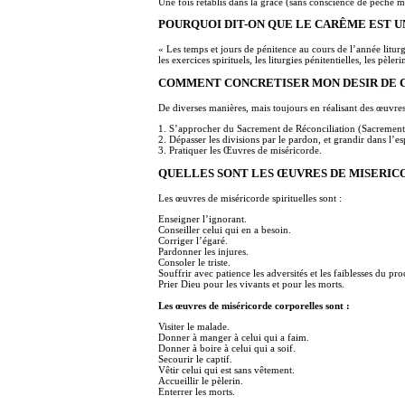
Une fois rétablis dans la grâce (sans conscience de péché mo
POURQUOI DIT-ON QUE LE CARÊME EST UN
« Les temps et jours de pénitence au cours de l’année litu
les exercices spirituels, les liturgies pénitentielles, les p
COMMENT CONCRETISER MON DESIR DE 
De diverses manières, mais toujours en réalisant des œuvr
1. S’approcher du Sacrement de Réconciliation (Sacrement d
2. Dépasser les divisions par le pardon, et grandir dans l’esp
3. Pratiquer les Œuvres de miséricorde.
QUELLES SONT LES ŒUVRES DE MISERIC
Les œuvres de miséricorde spirituelles sont :
Enseigner l’ignorant.
Conseiller celui qui en a besoin.
Corriger l’égaré.
Pardonner les injures.
Consoler le triste.
Souffrir avec patience les adversités et les faiblesses du pro
Prier Dieu pour les vivants et pour les morts.
Les œuvres de miséricorde corporelles sont :
Visiter le malade.
Donner à manger à celui qui a faim.
Donner à boire à celui qui a soif.
Secourir le captif.
Vêtir celui qui est sans vêtement.
Accueillir le pèlerin.
Enterrer les morts.