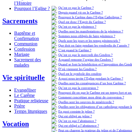
l’Histoire
Qu’est ce que le Carême ?
Pourquoi l’Eglise ?
Depuis quand vit on le Carême ?
Pourquoi le Carême dans l’Eglise Catholique ?
Sacrements
Quel est donc l’Esprit du Carême ?
Qu’est ce que la pénitence ?
Quelles sont les manifestations de la pénitence ?
Baptême et
Sommes nous obligés de faire pénitence ?
Confirmation
Quels sont les jours et les temps pénitenciels ?
Communion
Que doit on faire pendant les vendredis de l’année ?
Confession
C’est quand le Carême ?
Mariage
Qu’est ce que le mercredi des Cendres ?
Sacrement des
A quand remonte l’orgine des Cendres ?
Quand se font la bénédiction et l’imposition des Cend
malades
D’où viennent les Cendres ?
Quel est le symbole des cendres
Vie spirituelle
A quoi nous invite l’Eglise pendant le Carême ?
Quelles sont les conséquences d’un bon Carême ?
Qu’est ce que la conversion ?
Evangéliser
Pourquoi dit on que le Carême est un temps fort et un
Le Carême
Comment concrétiser mon désir de conversion ?
Pratique religieuse
Quelles sont les oeuvres de miséricorde ?
Prière
Quelles sont les obligations d’un catholique pendant l
Temps liturgiques
En quoi consiste le jeûne ?
Qui est obligé au jeûne ?
Qu’est ce que l’abstinence ?
Vocation
Qui est obligé a l’abstinence ?
Peut on changer la pratique du jeûne et de l’abstinenc