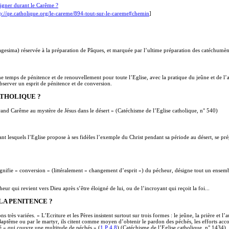
ligner durant le Carême ?
tp://qe.catholique.org/le-careme/894-tout-sur-le-careme#chemin
]
gesima) réservée à la préparation de Pâques, et marquée par l’ultime préparation des catéchumèn
temps de pénitence et de renouvellement pour toute l’Eglise, avec la pratique du jeûne et de l’ab
bserver un esprit de pénitence et de conversion.
ATHOLIQUE ?
rand Carême au mystère de Jésus dans le désert » (Catéchisme de l’Eglise catholique, n° 540)
t lesquels l’Eglise propose à ses fidèles l’exemple du Christ pendant sa période au désert, se prépa
gnifie « conversion » (littéralement « changement d’esprit ») du pécheur, désigne tout un ensemble
ur qui revient vers Dieu après s’être éloigné de lui, ou de l’incroyant qui reçoit la foi...
LA PENITENCE ?
ns très variées. « L’Ecriture et les Pères insistent surtout sur trois formes : le jeûne, la prière e
e Baptême ou par le martyr, ils citent comme moyen d’obtenir le pardon des péchés, les efforts acco
ité « qui couvre une multitude de péchés » (
1 P 4,8
) (Catéchisme de l’Eglise catholique, n° 1434)