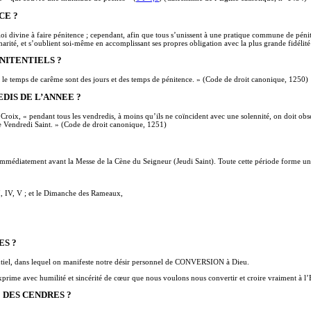
CE ?
 loi divine à faire pénitence ; cependant, afin que tous s’unissent à une pratique commune de pénite
e charité, et s’oublient soi-même en accomplissant ses propres obligation avec la plus grande fidéli
NITENTIELS ?
et le temps de carême sont des jours et des temps de pénitence. » (Code de droit canonique, 1250)
DIS DE L’ANNEE ?
e Croix, « pendant tous les vendredis, à moins qu’ils ne coïncident avec une solennité, on doit ob
le Vendredi Saint. » (Code de droit canonique, 1251)
édiatement avant la Messe de la Cène du Seigneur (Jeudi Saint). Toute cette période forme une u
I, IV, V ; et le Dimanche des Rameaux,
ES ?
entiel, dans lequel on manifeste notre désir personnel de CONVERSION à Dieu.
xprime avec humilité et sincérité de cœur que nous voulons nous convertir et croire vraiment à l’
 DES CENDRES ?