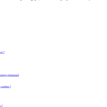
res ?
 temps pénitentiel
e carême ?
e ?