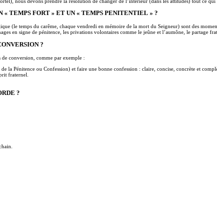
rtel), nous devons prendre la résolution de changer de l’intérieur (dans les attitudes) tout ce qui 
 « TEMPS FORT » ET UN « TEMPS PENITENTIEL » ?
rgique (le temps du carême, chaque vendredi en mémoire de la mort du Seigneur) sont des moments 
èlerinages en signe de pénitence, les privations volontaires comme le jeûne et l’aumône, le partage f
CONVERSION ?
es de conversion, comme par exemple :
e la Pénitence ou Confession) et faire une bonne confession : claire, concise, concrète et compl
rit fraternel.
ORDE ?
chain.