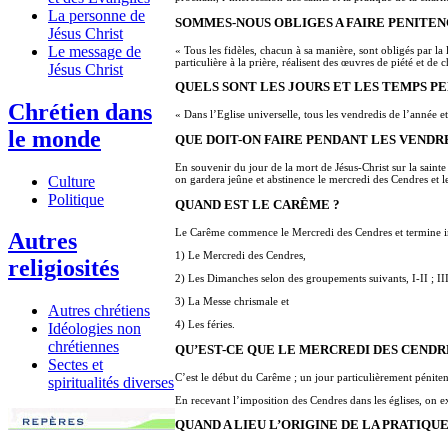
La personne de
SOMMES-NOUS OBLIGES A FAIRE PENITEN
Jésus Christ
Le message de
« Tous les fidèles, chacun à sa manière, sont obligés par la
particulière à la prière, réalisent des œuvres de piété et d
Jésus Christ
QUELS SONT LES JOURS ET LES TEMPS PE
Chrétien dans
« Dans l’Eglise universelle, tous les vendredis de l’année 
le monde
QUE DOIT-ON FAIRE PENDANT LES VENDRE
En souvenir du jour de la mort de Jésus-Christ sur la saint
Culture
on gardera jeûne et abstinence le mercredi des Cendres et 
Politique
QUAND EST LE CARÊME ?
Le Carême commence le Mercredi des Cendres et termine imm
Autres
1) Le Mercredi des Cendres,
religiosités
2) Les Dimanches selon des groupements suivants, I-II ; II
3) La Messe chrismale et
Autres chrétiens
4) Les féries.
Idéologies non
chrétiennes
QU’EST-CE QUE LE MERCREDI DES CENDR
Sectes et
C’est le début du Carême ; un jour particulièrement pénit
spiritualités diverses
En recevant l’imposition des Cendres dans les églises, on e
QUAND A LIEU L’ORIGINE DE LA PRATIQUE