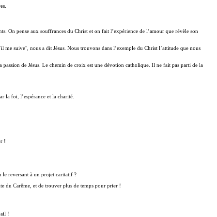
es.
ents. On pense aux souffrances du Christ et on fait l’expérience de l’amour que révèle son
il me suive", nous a dit Jésus. Nous trouvons dans l’exemple du Christ l’attitude que nous
passion de Jésus. Le chemin de croix est une dévotion catholique. Il ne fait pas parti de la
la foi, l’espérance et la charité.
r !
le reversant à un projet caritatif ?
aite du Carême, et de trouver plus de temps pour prier !
ail !