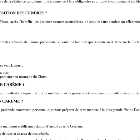
ture de la pénitence canonique. Elle commence à être obligatoire pour toute la communauté chrétien
OSITION DES CENDRES ?
Messe, après l’homélie ; en des circonstances particulières, on peut les faire pendant un célébrati
 des rameaux de l’année précédente, suivant une tradition qui remonte au XIIème siècle. La form
ce vers la mort ;
n aide ;
participer au triomphe du Christ.
LE CARÊME ?
pirituelle dans lequel l’effort de méditation et de prière doit être soutenu d’un effort de mortifica
N CARÊME ?
t profonde conversion personnelle, et nous préparer de cette manière à la plus grande fête de l’a
du mal, pour établir une relation d’amitié avec le Créateur.
ion de tous et chacun de nos péchés.