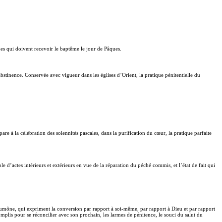
es qui doivent recevoir le baptême le jour de Pâques.
stinence. Conservée avec vigueur dans les églises d’Orient, la pratique pénitentielle du
re à la célébration des solennités pascales, dans la purification du cœur, la pratique parfaite
 d’actes intérieurs et extérieurs en vue de la réparation du péché commis, et l’état de fait qui
t l’aumône, qui expriment la conversion par rapport à soi-même, par rapport à Dieu et par rapport
mplis pour se réconcilier avec son prochain, les larmes de pénitence, le souci du salut du