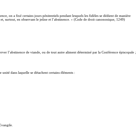
nce, on a fixé certains jours pénitentiels pendant lesquels les fidèles se dédient de manière
té et, surtout, en observant le jeûne et l’abstinence. » (Code de droit canononique, 1249)
server l’abstinence de viande, ou de tout autre aliment déterminé par la Conférence épiscopale ;
nité dans laquelle se détachent certains éléments :
Evangile.