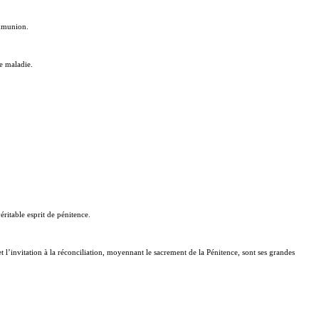
ommunion.
de maladie.
ritable esprit de pénitence.
t l’invitation à la réconciliation, moyennant le sacrement de la Pénitence, sont ses grandes