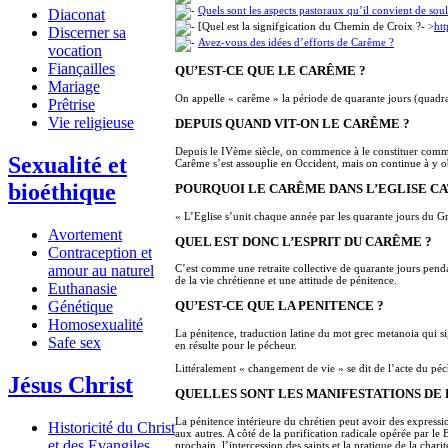
Quels sont les aspects pastoraux qu’il convient de sou
Diaconat
[Quel est la signifgication du Chemin de Croix ?- >
ht
Discerner sa
Avez-vous des idées d’efforts de Carême ?
vocation
Fiançailles
QU’EST-CE QUE LE CARÊME ?
Mariage
On appelle « carême » la période de quarante jours (quadra
Prêtrise
Vie religieuse
DEPUIS QUAND VIT-ON LE CARÊME ?
Depuis le IVème siècle, on commence à le constituer comme 
Sexualité et
Carême s’est assouplie en Occident, mais on continue à y o
bioéthique
POURQUOI LE CARÊME DANS L’EGLISE C
« L’Eglise s’unit chaque année par les quarante jours du G
Avortement
QUEL EST DONC L’ESPRIT DU CARÊME ?
Contraception et
amour au naturel
C’est comme une retraite collective de quarante jours pendan
de la vie chrétienne et une attitude de pénitence.
Euthanasie
Génétique
QU’EST-CE QUE LA PENITENCE ?
Homosexualité
La pénitence, traduction latine du mot grec metanoia qui si
Safe sex
en résulte pour le pécheur.
Littéralement « changement de vie » se dit de l’acte du péche
Jésus Christ
QUELLES SONT LES MANIFESTATIONS DE 
La pénitence intérieure du chrétien peut avoir des expressio
Historicité du Christ
aux autres. A côté de la purification radicale opérée par l
et des Evangiles
prochain, l’intercession des saints et la pratique de la char