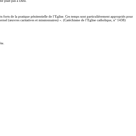
ne plaît pas à Dieu.
forts de la pratique pénitentielle de l’Eglise. Ces temps sont particulièrement appropriés pour
raternel (œuvres caritatives et missionnaires) ». (Catéchisme de l’Eglise catholique, n° 1438)
ète.