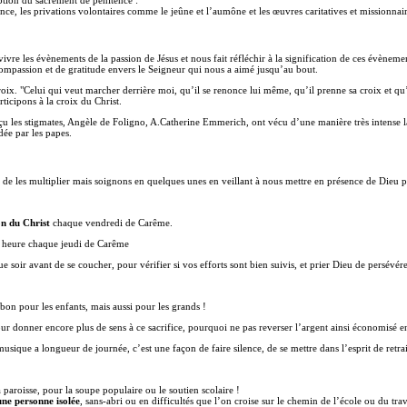
tence, les privations volontaires comme le jeûne et l’aumône et les œuvres caritatives et missionnair
?
vivre les évènements de la passion de Jésus et nous fait réfléchir à la signification de ces évènem
compassion et de gratitude envers le Seigneur qui nous a aimé jusqu’au bout.
ix. "Celui qui veut marcher derrière moi, qu’il se renonce lui même, qu’il prenne sa croix et qu’
ticipons à la croix du Christ.
u les stigmates, Angèle de Foligno, A.Catherine Emmerich, ont vécu d’une manière très intense la 
dée par les papes.
de les multiplier mais soignons en quelques unes en veillant à nous mettre en présence de Dieu par 
on du Christ
chaque vendredi de Carême.
heure chaque jeudi de Carême
e soir avant de se coucher, pour vérifier si vos efforts sont bien suivis, et prier Dieu de persévére
st bon pour les enfants, mais aussi pour les grands !
ur donner encore plus de sens à ce sacrifice, pourquoi ne pas reverser l’argent ainsi économisé en 
usique a longueur de journée, c’est une façon de faire silence, de se mettre dans l’esprit de retr
paroisse, pour la soupe populaire ou le soutien scolaire !
ne personne isolée
, sans-abri ou en difficultés que l’on croise sur le chemin de l’école ou du trav