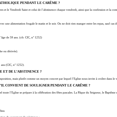
CATHOLIQUE PENDANT LE CARÊME ?
res et le Vendredi Saint et celui de l’abstinence chaque vendredi, ainsi que la confession et la c
avec une alimentation frugale le matin et le soir. On ne doit rien manger entre les repas, sauf cas 
l’âge de 59 ans. (cfr. CIC, n° 1252)
che ou dérivée).
4 ans (CIC, n° 1252).
E ET DE L’ABSTINENCE ?
position, mais plutôt comme un moyen concret par lequel l’Eglise nous invite à croître dans le vé
’IL CONVIENT DE SOULIGNER PENDANT LE CARÊME ?
 toute l’Eglise se prépare à la célébration des fêtes pascales. La Pâque du Seigneur, le Baptême e
Dieu
eption du sacrement de pénitence :