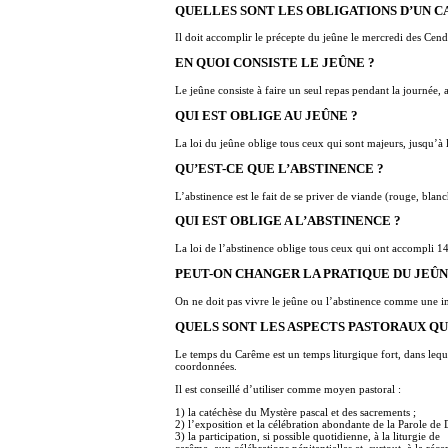
QUELLES SONT LES OBLIGATIONS D’UN 
Il doit accomplir le précepte du jeûne le mercredi des Cend
EN QUOI CONSISTE LE JEÛNE ?
Le jeûne consiste à faire un seul repas pendant la journée, 
QUI EST OBLIGE AU JEÛNE ?
La loi du jeûne oblige tous ceux qui sont majeurs, jusqu’à 
QU’EST-CE QUE L’ABSTINENCE ?
L’abstinence est le fait de se priver de viande (rouge, blan
QUI EST OBLIGE A L’ABSTINENCE ?
La loi de l’abstinence oblige tous ceux qui ont accompli 1
PEUT-ON CHANGER LA PRATIQUE DU JEÛN
On ne doit pas vivre le jeûne ou l’abstinence comme une im
QUELS SONT LES ASPECTS PASTORAUX QU
Le temps du Carême est un temps liturgique fort, dans lequel
coordonnées.
Il est conseillé d’utiliser comme moyen pastoral :
1) la catéchèse du Mystère pascal et des sacrements ;
2) l’exposition et la célébration abondante de la Parole de 
3) la participation, si possible quotidienne, à la liturgie de
carême, aux célébrations pénitentielles et, surtout, à la réc