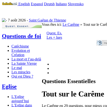
English
Espanol
Deutsh
Italiano
Slovensko
7 août 2026 -
Saint Gaétan de Thienne
Vous êtes ici:
Le Carême
» Tout sur le Car
Quest. Es.
Questions de foi
Les + lues
Catéchisme
Evolution et
Création
La mort et l’au-delà
La Sainte Vierge
Le mal
Les miracles
Qui est Dieu ?
Questions Essentielles
Eglise
Tout sur le Carême
L’Eglise
aujourd’hui
L’Eglise dans
Le Carême en 29 questions, pour mieux conna