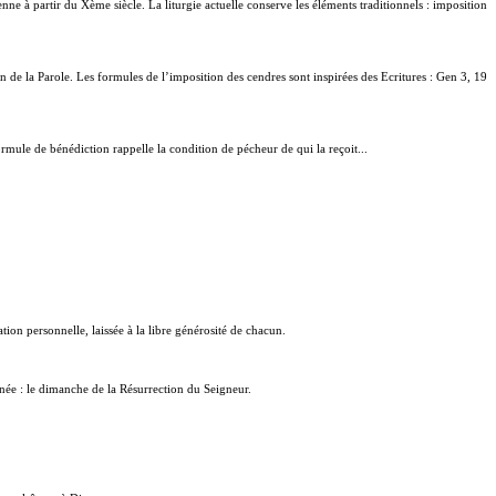
ne à partir du Xème siècle. La liturgie actuelle conserve les éléments traditionnels : imposition
on de la Parole. Les formules de l’imposition des cendres sont inspirées des Ecritures : Gen 3, 19
ule de bénédiction rappelle la condition de pécheur de qui la reçoit...
tion personnelle, laissée à la libre générosité de chacun.
nnée : le dimanche de la Résurrection du Seigneur.