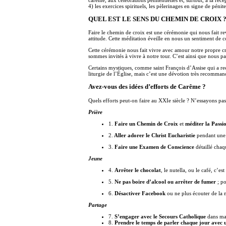
4) les exercices spirituels, les pèlerinages en signe de péni
QUEL EST LE SENS DU CHEMIN DE CROIX 
Faire le chemin de croix est une cérémonie qui nous fait re
attitude. Cette méditation éveille en nous un sentiment de 
Cette cérémonie nous fait vivre avec amour notre propre cro
sommes invités à vivre à notre tour. C’est ainsi que nous par
Certains mystiques, comme saint François d’Assise qui a reç
liturgie de l’Église, mais c’est une dévotion très recomman
Avez-vous des idées d’efforts de Carême ?
Quels efforts peut-on faire au XXIe siècle ? N’essayons pas 
Prière
1.
Faire un Chemin de Croix
et
méditer la Passi
2.
Aller adorer le Christ Eucharistie
pendant une 
3.
Faire une Examen de Conscience
détaillé chaqu
Jeune
4.
Arrêter le chocolat
, le nutella, ou le café, c’e
5.
Ne pas boire d’alcool ou arrêter de fumer
; po
6.
Désactiver Facebook
ou ne plus écouter de la m
Partage
7.
S’engager avec le Secours Catholique
dans ma 
8.
Prendre le temps de parler chaque jour avec u