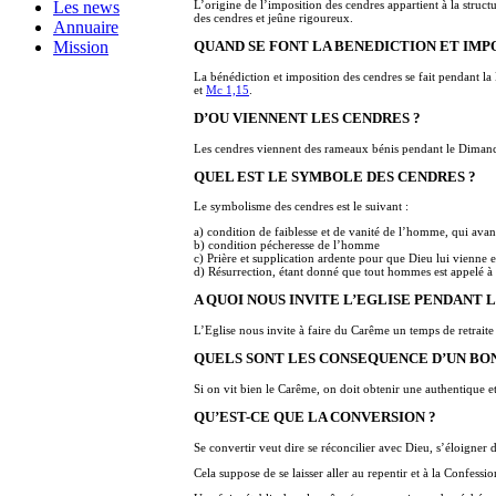
L’origine de l’imposition des cendres appartient à la struc
Les news
des cendres et jeûne rigoureux.
Annuaire
Mission
QUAND SE FONT LA BENEDICTION ET IMP
La bénédiction et imposition des cendres se fait pendant la 
et
Mc 1,15
.
D’OU VIENNENT LES CENDRES ?
Les cendres viennent des rameaux bénis pendant le Dimanche
QUEL EST LE SYMBOLE DES CENDRES ?
Le symbolisme des cendres est le suivant :
a) condition de faiblesse et de vanité de l’homme, qui avan
b) condition pécheresse de l’homme
c) Prière et supplication ardente pour que Dieu lui vienne e
d) Résurrection, étant donné que tout hommes est appelé à 
A QUOI NOUS INVITE L’EGLISE PENDANT 
L’Eglise nous invite à faire du Carême un temps de retraite s
QUELS SONT LES CONSEQUENCE D’UN BO
Si on vit bien le Carême, on doit obtenir une authentique e
QU’EST-CE QUE LA CONVERSION ?
Se convertir veut dire se réconcilier avec Dieu, s’éloigner 
Cela suppose de se laisser aller au repentir et à la Confess