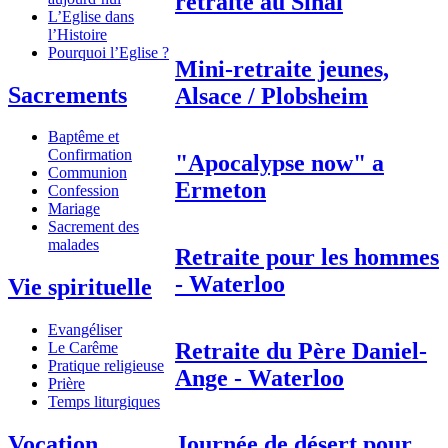
retraite au Sinaï
L’Eglise dans
l’Histoire
Pourquoi l’Eglise ?
Mini-retraite jeunes,
Sacrements
Alsace / Plobsheim
Baptême et
Confirmation
"Apocalypse now" a
Communion
Ermeton
Confession
Mariage
Sacrement des
malades
Retraite pour les hommes
- Waterloo
Vie spirituelle
Evangéliser
Retraite du Père Daniel-
Le Carême
Pratique religieuse
Ange - Waterloo
Prière
Temps liturgiques
Vocation
Journée de désert pour