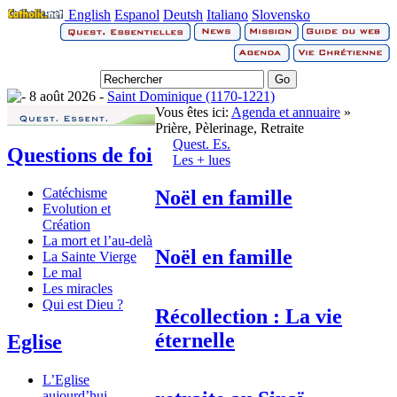
English
Espanol
Deutsh
Italiano
Slovensko
8 août 2026 -
Saint Dominique (1170-1221)
Vous êtes ici:
Agenda et annuaire
»
Prière, Pèlerinage, Retraite
Quest. Es.
Questions de foi
Les + lues
Catéchisme
Noël en famille
Evolution et
Création
La mort et l’au-delà
Noël en famille
La Sainte Vierge
Le mal
Les miracles
Qui est Dieu ?
Récollection : La vie
éternelle
Eglise
L’Eglise
aujourd’hui