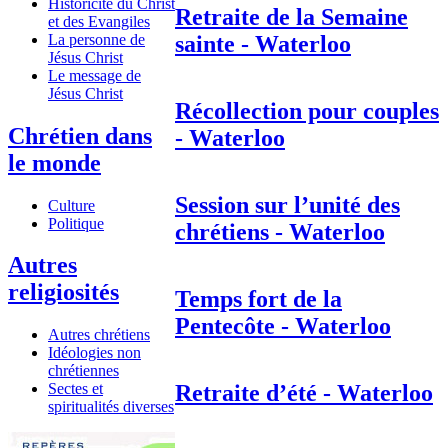
Historicité du Christ
Retraite de la Semaine
et des Evangiles
La personne de
sainte - Waterloo
Jésus Christ
Le message de
Jésus Christ
Récollection pour couples
Chrétien dans
- Waterloo
le monde
Session sur l’unité des
Culture
Politique
chrétiens - Waterloo
Autres
religiosités
Temps fort de la
Pentecôte - Waterloo
Autres chrétiens
Idéologies non
chrétiennes
Retraite d’été - Waterloo
Sectes et
spiritualités diverses