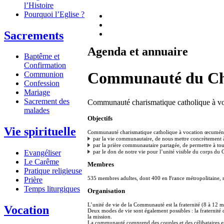
l’Histoire
Pourquoi l’Eglise ?
Sacrements
Agenda et annuaire
Baptême et
Confirmation
Communauté du Ch
Communion
Confession
Mariage
Sacrement des
Communauté charismatique catholique à voc
malades
Objectifs
Vie spirituelle
Communauté charismatique catholique à vocation œcuménique
par la vie communautaire, de nous mettre concrètement à 
par la prière communautaire partagée, de permettre à tou
Evangéliser
par le don de notre vie pour l’unité visible du corps du C
Le Carême
Membres
Pratique religieuse
535 membres adultes, dont 400 en France métropolitaine, r
Prière
Temps liturgiques
Organisation
L’unité de vie de la Communauté est la fraternité (8 à 12 
Vocation
Deux modes de vie sont également possibles : la fraternité 
la mission.
La communauté comprend des couples et des célibataires eng