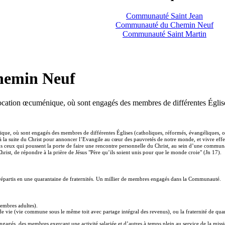
Communauté Saint Jean
Communauté du Chemin Neuf
Communauté Saint Martin
emin Neuf
ation œcuménique, où sont engagés des membres de différentes Églises
, où sont engagés des membres de différentes Églises (catholiques, réformés, évangéliques, or
la suite du Christ pour annoncer l’Evangile au cœur des pauvretés de notre monde, et vivre effe
s ceux qui poussent la porte de faire une rencontre personnelle du Christ, au sein d’une communa
hrist, de répondre à la prière de Jésus "Père qu’ils soient unis pour que le monde croie" (Jn 17).
épartis en une quarantaine de fraternités. Un millier de membres engagés dans la Communauté.
membres adultes).
de vie (vie commune sous le même toit avec partage intégral des revenus), ou la fraternité de qua
agés, des membres exerçant une activité salariée et d’autres à temps plein au service de la miss