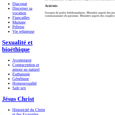
Diaconat
Activités
Discerner sa
vocation
Groupes de prière hebdomadaires. Ministère auprès des jeun
communautaire de paroisses. Ministère auprès des couples
Fiançailles
Mariage
Prêtrise
Vie religieuse
Sexualité et
bioéthique
Avortement
Contraception et
amour au naturel
Euthanasie
Génétique
Homosexualité
Safe sex
Jésus Christ
Historicité du Christ
et des Evangiles