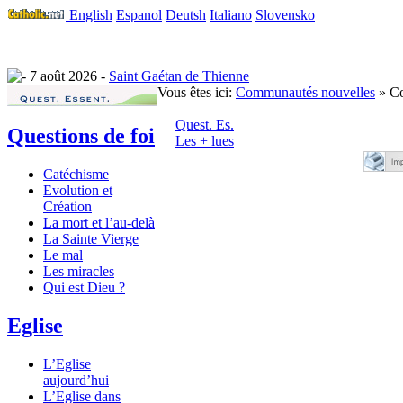
English
Espanol
Deutsh
Italiano
Slovensko
7 août 2026 -
Saint Gaétan de Thienne
Vous êtes ici:
Communautés nouvelles
» C
Quest. Es.
Questions de foi
Les + lues
Catéchisme
Evolution et
Création
La mort et l’au-delà
La Sainte Vierge
Le mal
Les miracles
Qui est Dieu ?
Eglise
L’Eglise
aujourd’hui
L’Eglise dans