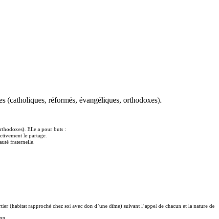
 (catholiques, réformés, évangéliques, orthodoxes).
thodoxes). Elle a pour buts :
ctivement le partage.
uté fraternelle.
rtier (habitat rapproché chez soi avec don d’une dîme) suivant l’appel de chacun et la nature de
ion.