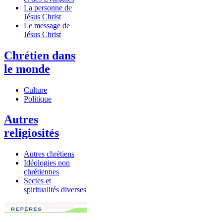
La personne de
Jésus Christ
Le message de
Jésus Christ
Chrétien dans
le monde
Culture
Politique
Autres
religiosités
Autres chrétiens
Idéologies non
chrétiennes
Sectes et
spiritualités diverses