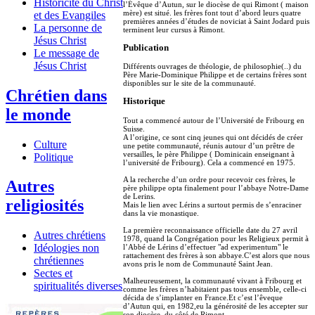
Historicité du Christ
l’Évêque d’Autun, sur le diocèse de qui Rimont ( maison
mère) est situé. les frères font tout d’abord leurs quatre
et des Evangiles
premières années d’études de noviciat à Saint Jodard puis
La personne de
terminent leur cursus à Rimont.
Jésus Christ
Publication
Le message de
Jésus Christ
Différents ouvrages de théologie, de philosophie(..) du
Père Marie-Dominique Philippe et de certains frères sont
disponibles sur le site de la communauté.
Chrétien dans
Historique
le monde
Tout a commencé autour de l’Université de Fribourg en
Suisse.
A l’origine, ce sont cinq jeunes qui ont décidés de créer
Culture
une petite communauté, réunis autour d’un prêtre de
versailles, le père Philippe ( Dominicain enseignant à
Politique
l’université de Fribourg). Cela a commencé en 1975.
A la recherche d’un ordre pour recevoir ces frères, le
Autres
père philippe opta finalement pour l’abbaye Notre-Dame
de Lerins.
religiosités
Mais le lien avec Lérins a surtout permis de s’enraciner
dans la vie monastique.
La première reconnaissance officielle date du 27 avril
Autres chrétiens
1978, quand la Congrégation pour les Religieux permit à
Idéologies non
l’Abbé de Lérins d’effectuer "ad experimentum" le
rattachement des frères à son abbaye.C’est alors que nous
chrétiennes
avons pris le nom de Communauté Saint Jean.
Sectes et
Malheureusement, la communauté vivant à Fribourg et
spiritualités diverses
comme les frères n’habitaient pas tous ensemble, celle-ci
décida de s’implanter en France.Et c’est l’êveque
d’Autun qui, en 1982,eu la générosité de les accepter sur
son diocèse, du côté de Rimont.