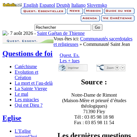
English
Espanol
Deutsh
Italiano
Slovensko
7 août 2026 -
Saint Gaétan de Thienne
Vous êtes ici:
Communautés sacerdotales
et religieuses
» Communauté Saint Jean
Questions de foi
Quest. Es.
Les + lues
Catéchisme
Evolution et
Création
Source :
La mort et l’au-delà
La Sainte Vierge
Le mal
Notre-Dame de Rimont
Les miracles
(Maison-Mère et prieuré d’études
Qui est Dieu ?
théologiques)
71390 Fley
Eglise
Tél : 03 85 98 18 98
Fax : 03 85 98 11 54
L’Eglise
Les dernières questions
aujourd’hui