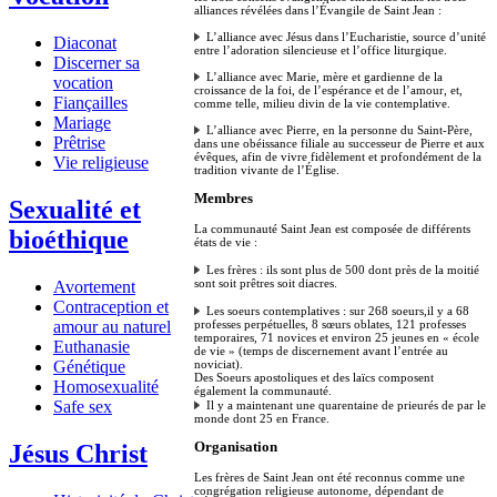
alliances révélées dans l’Évangile de Saint Jean :
L’alliance avec Jésus dans l’Eucharistie, source d’unité
Diaconat
entre l’adoration silencieuse et l’office liturgique.
Discerner sa
L’alliance avec Marie, mère et gardienne de la
vocation
croissance de la foi, de l’espérance et de l’amour, et,
Fiançailles
comme telle, milieu divin de la vie contemplative.
Mariage
L’alliance avec Pierre, en la personne du Saint-Père,
Prêtrise
dans une obéissance filiale au successeur de Pierre et aux
évêques, afin de vivre fidèlement et profondément de la
Vie religieuse
tradition vivante de l’Église.
Membres
Sexualité et
La communauté Saint Jean est composée de différents
bioéthique
états de vie :
Les frères : ils sont plus de 500 dont près de la moitié
sont soit prêtres soit diacres.
Avortement
Contraception et
Les soeurs contemplatives : sur 268 soeurs,il y a 68
amour au naturel
professes perpétuelles, 8 sœurs oblates, 121 professes
temporaires, 71 novices et environ 25 jeunes en « école
Euthanasie
de vie » (temps de discernement avant l’entrée au
Génétique
noviciat).
Des Soeurs apostoliques et des laïcs composent
Homosexualité
également la communauté.
Safe sex
Il y a maintenant une quarentaine de prieurés de par le
monde dont 25 en France.
Jésus Christ
Organisation
Les frères de Saint Jean ont été reconnus comme une
congrégation religieuse autonome, dépendant de