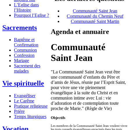
L’Eglise dans
l’Histoire
Communauté Saint Jean
Pourquoi l’Eglise ?
Communauté du Chemin Neuf
Communauté Saint Martin
Sacrements
Agenda et annuaire
Baptême et
Communauté
Confirmation
Communion
Saint Jean
Confession
Mariage
Sacrement des
malades
"La Communauté Saint Jean veut être
une communauté d’enfants du Père et
Vie spirituelle
d’amis de Jésus, réunie par l’Esprit Saint,
pour vivre une vie pleinement
évangélique à la suite du Christ et en
Evangéliser
communion intime avec Lui : vie
Le Carême
d’adoration et de contemplation toute
Pratique religieuse
proche de Marie." (Règle de Vie)
Prière
Temps liturgiques
Objectifs
Les membres de la Communauté Saint Jean veulent vivre
Vocation
les trois conseils évangéliques enracinés dans les trois