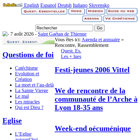
English
Espanol
Deutsh
Italiano
Slovensko
7 août 2026 -
Saint Gaétan de Thienne
Vous êtes ici:
Agenda et annuaire
»
Rencontre, Rassemblement
Quest. Es.
Questions de foi
Les + lues
Catéchisme
Festi-jeunes 2006 Vittel
Evolution et
Création
La mort et l’au-delà
We de rencontre de la
La Sainte Vierge
Le mal
communauté de l’Arche à
Les miracles
Lyon 18-35 ans
Qui est Dieu ?
Eglise
Week-end oécuménique
L’Eglise
aujourd’hui