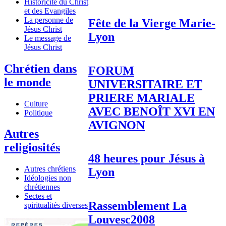
Historicité du Christ
et des Evangiles
La personne de
Fête de la Vierge Marie-
Jésus Christ
Lyon
Le message de
Jésus Christ
Chrétien dans
FORUM
le monde
UNIVERSITAIRE ET
PRIERE MARIALE
Culture
AVEC BENOÎT XVI EN
Politique
AVIGNON
Autres
religiosités
48 heures pour Jésus à
Autres chrétiens
Lyon
Idéologies non
chrétiennes
Sectes et
Rassemblement La
spiritualités diverses
Louvesc2008