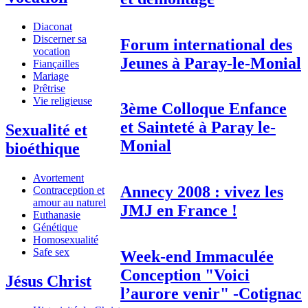
Diaconat
Discerner sa
Forum international des
vocation
Jeunes à Paray-le-Monial
Fiançailles
Mariage
Prêtrise
Vie religieuse
3ème Colloque Enfance
et Sainteté à Paray le-
Sexualité et
Monial
bioéthique
Avortement
Annecy 2008 : vivez les
Contraception et
amour au naturel
JMJ en France !
Euthanasie
Génétique
Homosexualité
Safe sex
Week-end Immaculée
Conception "Voici
Jésus Christ
l’aurore venir" -Cotignac