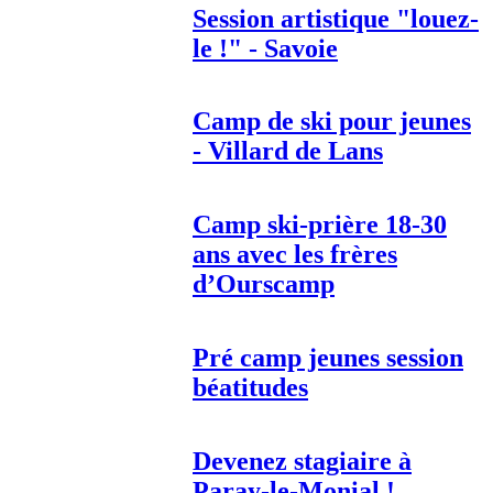
Session artistique "louez-
le !" - Savoie
Camp de ski pour jeunes
- Villard de Lans
Camp ski-prière 18-30
ans avec les frères
d’Ourscamp
Pré camp jeunes session
béatitudes
Devenez stagiaire à
Paray-le-Monial !