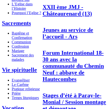
L’Eglise dans
XXII ème JMJ -
l’Histoire
Châteaurenard (13)
Pourquoi l’Eglise ?
Sacrements
Jeunes au service de
Baptême et
l’accueil - Ars
Confirmation
Communion
Confession
Mariage
Forum International 18-
Sacrement des
30 ans avec la
malades
communauté du Chemin
Vie spirituelle
Neuf : abbaye de
Hautecombes
Evangéliser
Le Carême
Pratique religieuse
Prière
Stages d’été à Paray-le-
Temps liturgiques
Monial / Session montage
Vocation
et démontage