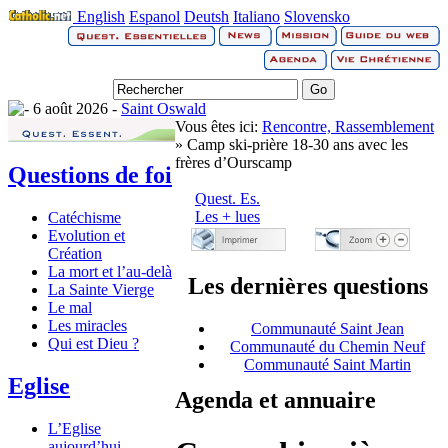
English
Espanol
Deutsh
Italiano
Slovensko
6 août 2026 -
Saint Oswald
Vous êtes ici:
Rencontre, Rassemblement
» Camp ski-prière 18-30 ans avec les
frères d’Ourscamp
Questions de foi
Quest. Es.
Les + lues
Catéchisme
Evolution et
Création
La mort et l’au-delà
Les dernières questions
La Sainte Vierge
Le mal
Les miracles
Communauté Saint Jean
Qui est Dieu ?
Communauté du Chemin Neuf
Communauté Saint Martin
Eglise
Agenda et annuaire
L’Eglise
aujourd’hui