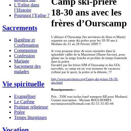
Camp ski-prière
L’Eglise dans
18-30 ans avec les
l’Histoire
Pourquoi l’Eglise ?
frères d’Ourscamp
Sacrements
L’abbaye d’Ourscamp (les serviteurs de Jésus et Marie)
Baptême et
organise un camp ski-prière pour les 18-30 ans à
Modane du 21 au 28 Février 2009 !!
Confirmation
Communion
Je vous propose donc de nous rejoindre dans la
splendide vallée de la Maurienne (Haute-Savoie), pour
Confession
glisser sur la neige fraiche et profiter de temps fraternels
Mariage
dans la prière.
Encadré par les frères SJM d’Ourscamp et des GOs
Sacrement des
survoltés, ce camp est un vrai moment de vacances
malades
rythmé par le sport, la prière et la détente, !!!
http://www.serviteurs.org/Camp-ski-priere-18-30-
Vie spirituelle
ans.html
Renseignements :
Evangéliser
Prix : 350€ tout inclus (sauf transport AR pour Modane).
Contact inscription : Myriam BOULDOIRES
Le Carême
myriamjourne@hotmail.com 02-51-31-85-44.
Pratique religieuse
Prière
Temps liturgiques
Vocation