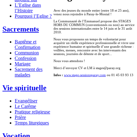
L’Eglise dans
l’Histoire
Avec des jeunes du monde entier (entre 18 et 25 ans),
venez nous rejoindre à Paray-le-Monial !
Pourquoi l’Eglise ?
La Communauté de l’Emmanuel propose des STAGES
HORS DU COMMUN (conventionnés ou non) au service
Sacrements
des sessions internationales entre le 14 juin et le 31 août
2010.
Nous vous proposons un temps de volontariat pour
Baptême et
acquérir un réelle expérience professionnelle et vivre une
expérience humaine et spirituelle d’une grande richesse :
Confirmation
veillées, messes, rencontre avec les intervenants des
Communion
sessions, journées de détente et de sport...
Confession
Nous vous attendons !
Mariage
Merci d’envoyer CV et LM à stages@paray.org
Sacrement des
malades
Infos :
www.stage-sessionsparay.com
ou 01 45 03 93 13
Vie spirituelle
Evangéliser
Le Carême
Pratique religieuse
Prière
Temps liturgiques
Vocation