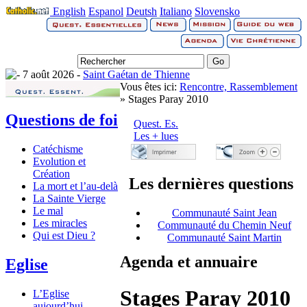
English
Espanol
Deutsh
Italiano
Slovensko
7 août 2026 -
Saint Gaétan de Thienne
Vous êtes ici:
Rencontre, Rassemblement
» Stages Paray 2010
Questions de foi
Quest. Es.
Les + lues
Catéchisme
Evolution et
Création
Les dernières questions
La mort et l’au-delà
La Sainte Vierge
Le mal
Communauté Saint Jean
Les miracles
Communauté du Chemin Neuf
Qui est Dieu ?
Communauté Saint Martin
Agenda et annuaire
Eglise
Stages Paray 2010
L’Eglise
aujourd’hui