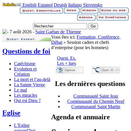
English
Espanol
Deutsh
Italiano
Slovensko
7 août 2026 -
Saint Gaétan de Thienne
Vous êtes ici:
Formation, Conférence,
Débat
» Session cadres et chefs
d’entreprise (pour les hommes)
Questions de foi
Quest. Es.
Les + lues
Catéchisme
Evolution et
Création
La mort et l’au-delà
Les dernières questions
La Sainte Vierge
Le mal
Les miracles
Communauté Saint Jean
Qui est Dieu ?
Communauté du Chemin Neuf
Communauté Saint Martin
Eglise
Agenda et annuaire
L’Eglise
aujourd’hui