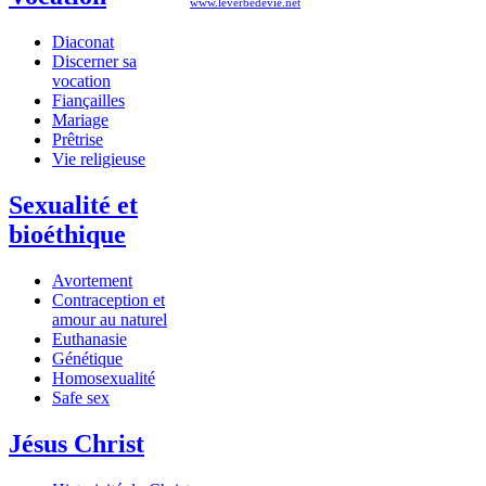
www.leverbedevie.net
Diaconat
Discerner sa
vocation
Fiançailles
Mariage
Prêtrise
Vie religieuse
Sexualité et
bioéthique
Avortement
Contraception et
amour au naturel
Euthanasie
Génétique
Homosexualité
Safe sex
Jésus Christ