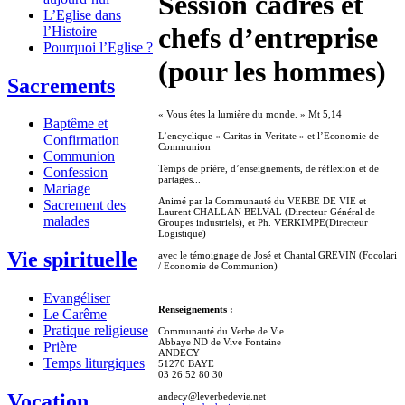
Session cadres et
L’Eglise dans
chefs d’entreprise
l’Histoire
Pourquoi l’Eglise ?
(pour les hommes)
Sacrements
« Vous êtes la lumière du monde. » Mt 5,14
Baptême et
L’encyclique « Caritas in Veritate » et l’Economie de
Confirmation
Communion
Communion
Temps de prière, d’enseignements, de réflexion et de
Confession
partages...
Mariage
Animé par la Communauté du VERBE DE VIE et
Sacrement des
Laurent CHALLAN BELVAL (Directeur Général de
malades
Groupes industriels), et Ph. VERKIMPE(Directeur
Logistique)
Vie spirituelle
avec le témoignage de José et Chantal GREVIN (Focolari
/ Economie de Communion)
Evangéliser
Renseignements :
Le Carême
Pratique religieuse
Communauté du Verbe de Vie
Abbaye ND de Vive Fontaine
Prière
ANDECY
Temps liturgiques
51270 BAYE
03 26 52 80 30
Vocation
andecy@leverbedevie.net