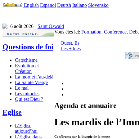
English
Espanol
Deutsh
Italiano
Slovensko
6 août 2026 -
Saint Oswald
Vous êtes ici:
Formation, Conférence, Déba
Quest. Es.
Questions de foi
Les + lues
Catéchisme
Evolution et
Création
La mort et l’au-delà
La Sainte Vierge
Le mal
Les miracles
Qui est Dieu ?
Agenda et annuaire
Eglise
Les mardis de l’Im
L’Eglise
aujourd’hui
L’Eglise dans
Conférence sur la liturgie de la messe