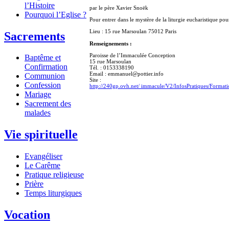
l’Histoire
par le père Xavier Snoëk
Pourquoi l’Eglise ?
Pour entrer dans le mystère de la liturgie eucharistique po
Lieu : 15 rue Marsoulan 75012 Paris
Sacrements
Renseignements :
Paroisse de l’Immaculée Conception
Baptême et
15 rue Marsoulan
Confirmation
Tél. : 0153338190
Email : emmanuel@pottier.info
Communion
Site :
Confession
http://240gp.ovh.net/ immacule/V2/InfosPratiques/Formati
Mariage
Sacrement des
malades
Vie spirituelle
Evangéliser
Le Carême
Pratique religieuse
Prière
Temps liturgiques
Vocation