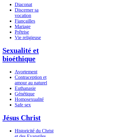
Diaconat
Discerner sa
vocation
Fiançailles
Mariage
Prêtrise
Vie religieuse
Sexualité et
bioéthique
Avortement
Contraception et
amour au naturel
Euthanasie
Génétique
Homosexualité
Safe sex
Jésus Christ
Historicité du Christ
et des Evangiles