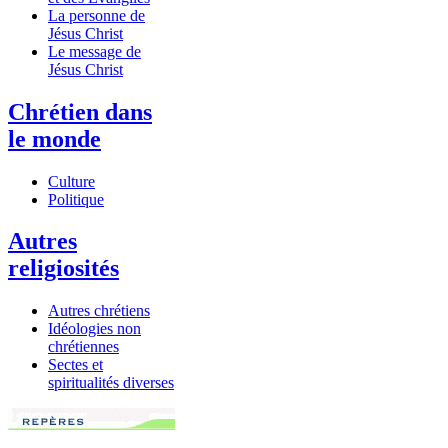
La personne de
Jésus Christ
Le message de
Jésus Christ
Chrétien dans
le monde
Culture
Politique
Autres
religiosités
Autres chrétiens
Idéologies non
chrétiennes
Sectes et
spiritualités diverses