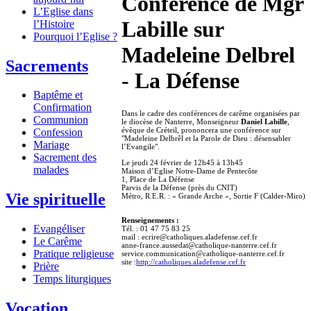
Conférence de Mgr
L’Eglise dans
Labille sur
l’Histoire
Pourquoi l’Eglise ?
Madeleine Delbrel
Sacrements
- La Défense
Baptême et
Confirmation
Dans le cadre des conférences de carême organisées par
Communion
le diocèse de Nanterre, Monseigneur
Daniel Labille
,
évêque de Créteil, prononcera une conférence sur
Confession
"Madeleine Delbrêl et la Parole de Dieu : désensabler
Mariage
l’Evangile".
Sacrement des
Le jeudi 24 février de 12h45 à 13h45
malades
Maison d’Eglise Notre-Dame de Pentecôte
1, Place de La Défense
Parvis de la Défense (près du CNIT)
Vie spirituelle
Métro, R.E.R. : « Grande Arche », Sortie F (Calder-Miro)
Renseignements :
Evangéliser
Tél. : 01 47 75 83 25
mail : ecrire@catholiques.aladefense.cef.fr
Le Carême
anne-france.aussedat@catholique-nanterre.cef.fr
Pratique religieuse
service.communication@catholique-nanterre.cef.fr
site :
http://catholiques.aladefense.cef.fr
Prière
Temps liturgiques
Vocation