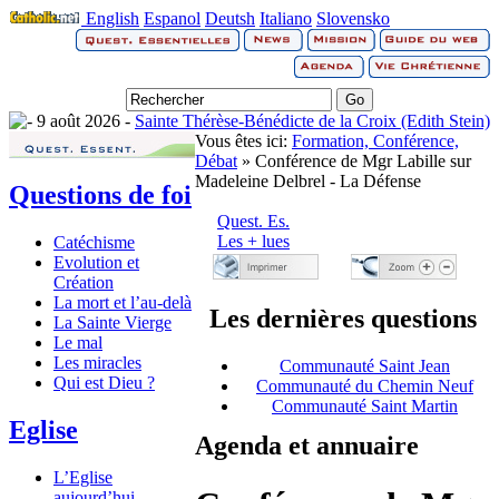
English
Espanol
Deutsh
Italiano
Slovensko
9 août 2026 -
Sainte Thérèse-Bénédicte de la Croix (Edith Stein)
Vous êtes ici:
Formation, Conférence,
Débat
» Conférence de Mgr Labille sur
Madeleine Delbrel - La Défense
Questions de foi
Quest. Es.
Les + lues
Catéchisme
Evolution et
Création
La mort et l’au-delà
Les dernières questions
La Sainte Vierge
Le mal
Les miracles
Communauté Saint Jean
Qui est Dieu ?
Communauté du Chemin Neuf
Communauté Saint Martin
Eglise
Agenda et annuaire
L’Eglise
aujourd’hui