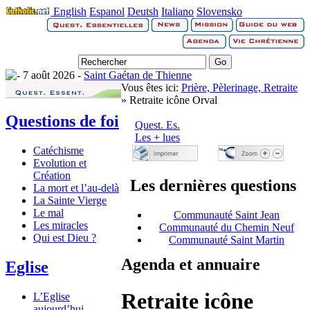
English
Espanol
Deutsh
Italiano
Slovensko
7 août 2026 -
Saint Gaétan de Thienne
Vous êtes ici:
Prière, Pèlerinage, Retraite
» Retraite icône Orval
Questions de foi
Quest. Es.
Les + lues
Catéchisme
Evolution et
Création
Les dernières questions
La mort et l’au-delà
La Sainte Vierge
Le mal
Communauté Saint Jean
Les miracles
Communauté du Chemin Neuf
Qui est Dieu ?
Communauté Saint Martin
Agenda et annuaire
Eglise
Retraite icône
L’Eglise
aujourd’hui