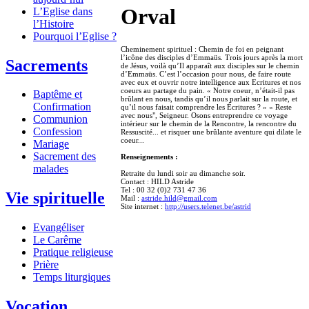
Orval
L’Eglise dans
l’Histoire
Pourquoi l’Eglise ?
Cheminement spirituel : Chemin de foi en peignant
l’icône des disciples d’Emmaüs. Trois jours après la mort
Sacrements
de Jésus, voilà qu’Il apparaît aux disciples sur le chemin
d’Emmaüs. C’est l’occasion pour nous, de faire route
avec eux et ouvrir notre intelligence aux Ecritures et nos
coeurs au partage du pain. « Notre coeur, n’était-il pas
Baptême et
brûlant en nous, tandis qu’il nous parlait sur la route, et
Confirmation
qu’il nous faisait comprendre les Écritures ? » « Reste
avec nous", Seigneur. Osons entreprendre ce voyage
Communion
intérieur sur le chemin de la Rencontre, la rencontre du
Confession
Ressuscité... et risquer une brûlante aventure qui dilate le
coeur...
Mariage
Sacrement des
Renseignements :
malades
Retraite du lundi soir au dimanche soir.
Contact : HILD Astride
Tel : 00 32 (0)2 731 47 36
Vie spirituelle
Mail :
astride.hild@gmail.com
Site internet :
http://users.telenet.be/astrid
Evangéliser
Le Carême
Pratique religieuse
Prière
Temps liturgiques
Vocation