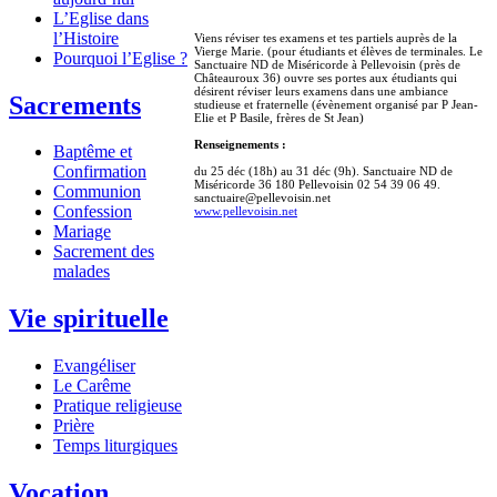
L’Eglise dans
l’Histoire
Viens réviser tes examens et tes partiels auprès de la
Vierge Marie. (pour étudiants et élèves de terminales. Le
Pourquoi l’Eglise ?
Sanctuaire ND de Miséricorde à Pellevoisin (près de
Châteauroux 36) ouvre ses portes aux étudiants qui
désirent réviser leurs examens dans une ambiance
Sacrements
studieuse et fraternelle (évènement organisé par P Jean-
Elie et P Basile, frères de St Jean)
Renseignements :
Baptême et
Confirmation
du 25 déc (18h) au 31 déc (9h). Sanctuaire ND de
Miséricorde 36 180 Pellevoisin 02 54 39 06 49.
Communion
sanctuaire@pellevoisin.net
Confession
www.pellevoisin.net
Mariage
Sacrement des
malades
Vie spirituelle
Evangéliser
Le Carême
Pratique religieuse
Prière
Temps liturgiques
Vocation