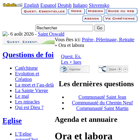
English
Espanol
Deutsh
Italiano
Slovensko
6 août 2026 -
Saint Oswald
Vous êtes ici:
Prière, Pèlerinage, Retraite
» Ora et labora
Questions de foi
Quest. Es.
Les + lues
Catéchisme
Evolution et
Création
Les dernières questions
La mort et l’au-delà
La Sainte Vierge
Le mal
Communauté Saint Jean
Les miracles
Communauté du Chemin Neuf
Qui est Dieu ?
Communauté Saint Martin
Agenda et annuaire
Eglise
Ora et labora
L’Eglise
aujourd’hui