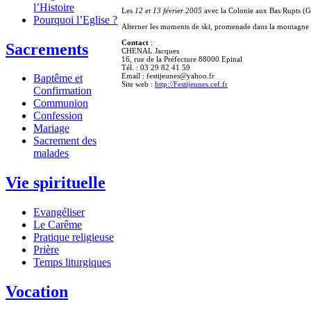
l’Histoire
Les
12 et 13 février 2005
avec la Colonie aux Bas Rupts (
Pourquoi l’Eglise ?
Alterner les moments de ski, promenade dans la montagne et
Contact
:
Sacrements
CHENAL Jacques
16, rue de la Préfecture 88000 Epinal
Tél. : 03 29 82 41 59
Email : festijeunes@yahoo.fr
Baptême et
Site web :
http://Festijeunes.cef.fr
Confirmation
Communion
Confession
Mariage
Sacrement des
malades
Vie spirituelle
Evangéliser
Le Carême
Pratique religieuse
Prière
Temps liturgiques
Vocation