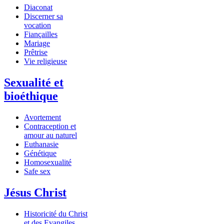
Diaconat
Discerner sa
vocation
Fiançailles
Mariage
Prêtrise
Vie religieuse
Sexualité et
bioéthique
Avortement
Contraception et
amour au naturel
Euthanasie
Génétique
Homosexualité
Safe sex
Jésus Christ
Historicité du Christ
et des Evangiles