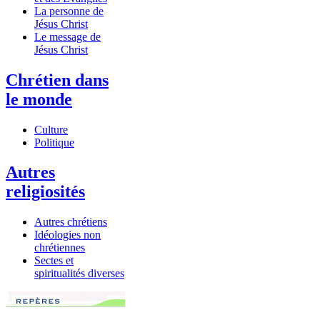
La personne de
Jésus Christ
Le message de
Jésus Christ
Chrétien dans
le monde
Culture
Politique
Autres
religiosités
Autres chrétiens
Idéologies non
chrétiennes
Sectes et
spiritualités diverses