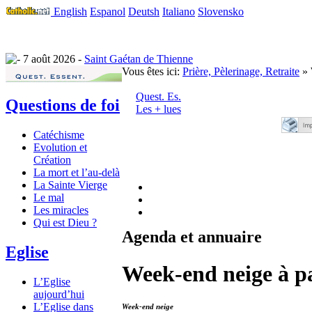
English
Espanol
Deutsh
Italiano
Slovensko
7 août 2026 -
Saint Gaétan de Thienne
Vous êtes ici:
Prière, Pèlerinage, Retraite
» 
Quest. Es.
Questions de foi
Les + lues
Catéchisme
Evolution et
Création
La mort et l’au-delà
La Sainte Vierge
Le mal
Les miracles
Qui est Dieu ?
Agenda et annuaire
Eglise
Week-end neige à pa
L’Eglise
aujourd’hui
L’Eglise dans
Week-end neige