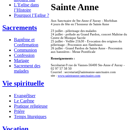
Sainte Anne
L’Eglise dans
l’Histoire
Pourquoi l’Eglise ?
Aux Sanctuaire de Ste-Anne d’Auray - Morbihan
4 jours de fête en l’honneur de Sainte Anne
Sacrements
23 juillet - pèlerinage des malades
24 juillet - prélude au Grand Pardon, concert Maîtrise du
Centre de Musique Sacrée
Baptême et
25 juillet - Veillée 21h30 - Evocation des origines du
Confirmation
pèlerinage - Procession aux flambeaux
26 juillet - Grand Pardon de Sainte Anne - Procession
Communion
aux bannières - Messe Pontificale
Confession
Renseignements :
Mariage
Secrétariat-9 rue de Vannes-56400 Ste-Anne d’Auray -
Sacrement des
02 97 57 58 50
malades
Courriel : secretariat@sainteanne-sanctuaire.com
site :
www.sainteanne-sanctuaire.com
Vie spirituelle
Evangéliser
Le Carême
Pratique religieuse
Prière
Temps liturgiques
Vocation