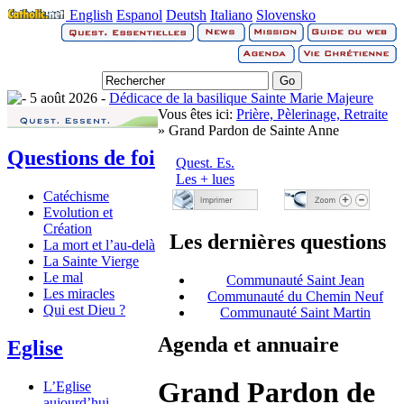
English
Espanol
Deutsh
Italiano
Slovensko
5 août 2026 -
Dédicace de la basilique Sainte Marie Majeure
Vous êtes ici:
Prière, Pèlerinage, Retraite
» Grand Pardon de Sainte Anne
Questions de foi
Quest. Es.
Les + lues
Catéchisme
Evolution et
Création
Les dernières questions
La mort et l’au-delà
La Sainte Vierge
Le mal
Communauté Saint Jean
Les miracles
Communauté du Chemin Neuf
Qui est Dieu ?
Communauté Saint Martin
Agenda et annuaire
Eglise
Grand Pardon de
L’Eglise
aujourd’hui