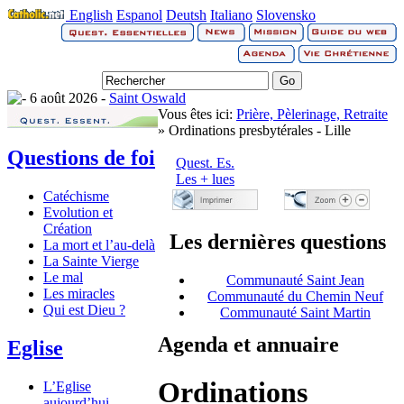
English
Espanol
Deutsh
Italiano
Slovensko
6 août 2026 -
Saint Oswald
Vous êtes ici:
Prière, Pèlerinage, Retraite
» Ordinations presbytérales - Lille
Questions de foi
Quest. Es.
Les + lues
Catéchisme
Evolution et
Création
Les dernières questions
La mort et l’au-delà
La Sainte Vierge
Le mal
Communauté Saint Jean
Les miracles
Communauté du Chemin Neuf
Qui est Dieu ?
Communauté Saint Martin
Agenda et annuaire
Eglise
Ordinations
L’Eglise
aujourd’hui