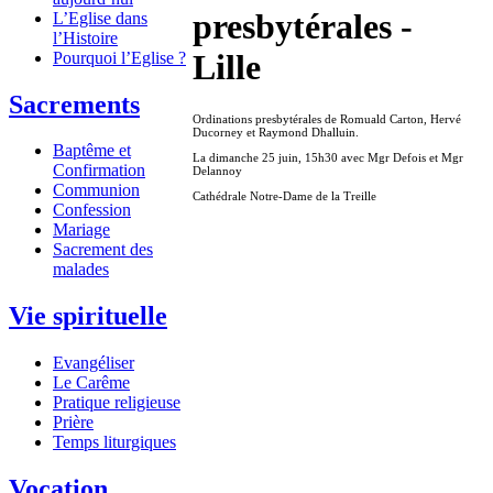
presbytérales -
L’Eglise dans
l’Histoire
Lille
Pourquoi l’Eglise ?
Sacrements
Ordinations presbytérales de Romuald Carton, Hervé
Ducorney et Raymond Dhalluin.
Baptême et
La dimanche 25 juin, 15h30 avec Mgr Defois et Mgr
Confirmation
Delannoy
Communion
Cathédrale Notre-Dame de la Treille
Confession
Mariage
Sacrement des
malades
Vie spirituelle
Evangéliser
Le Carême
Pratique religieuse
Prière
Temps liturgiques
Vocation