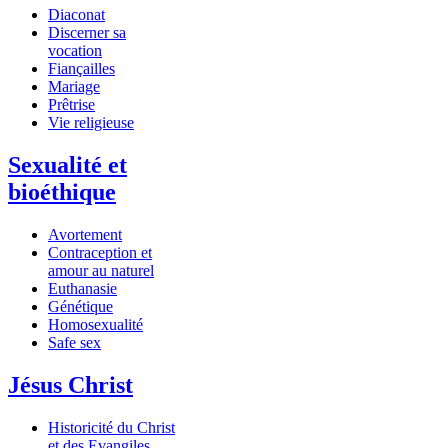
Diaconat
Discerner sa
vocation
Fiançailles
Mariage
Prêtrise
Vie religieuse
Sexualité et
bioéthique
Avortement
Contraception et
amour au naturel
Euthanasie
Génétique
Homosexualité
Safe sex
Jésus Christ
Historicité du Christ
et des Evangiles