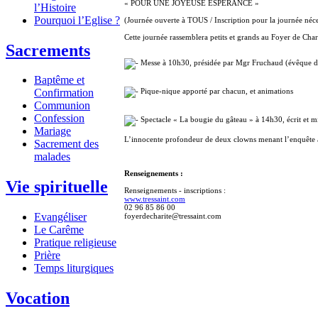
« POUR UNE JOYEUSE ESPERANCE »
l’Histoire
Pourquoi l’Eglise ?
(Journée ouverte à TOUS / Inscription pour la journée nécess
Cette journée rassemblera petits et grands au Foyer de Char
Sacrements
Messe à 10h30, présidée par Mgr Fruchaud (évêque de
Baptême et
Pique-nique apporté par chacun, et animations
Confirmation
Communion
Confession
Spectacle « La bougie du gâteau » à 14h30, écrit et m
Mariage
L’innocente profondeur de deux clowns menant l’enquête au
Sacrement des
malades
Renseignements :
Vie spirituelle
Renseignements - inscriptions :
www.tressaint.com
02 96 85 86 00
Evangéliser
foyerdecharite@tressaint.com
Le Carême
Pratique religieuse
Prière
Temps liturgiques
Vocation