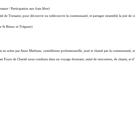
aire / Participation aux frais libre)
ité de Tressaint, pour découvrir ou redécouvrir la communauté, et partager ensemble la joie de ce
 St Brieuc et Tréguier)
is en scène par Anne Marbeau, comédienne professionnelle, joué et chanté par la communauté, ave
 Foyer de Charité nous conduira dans un voyage étonnant, semé de rencontres, de chants, et d’