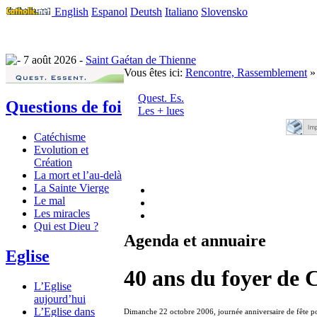
English
Espanol
Deutsh
Italiano
Slovensko
7 août 2026 -
Saint Gaétan de Thienne
Vous êtes ici:
Rencontre, Rassemblement
» 
Quest. Es.
Questions de foi
Les + lues
Catéchisme
Evolution et
Création
La mort et l’au-delà
La Sainte Vierge
Le mal
Les miracles
Qui est Dieu ?
Agenda et annuaire
Eglise
40 ans du foyer de
L’Eglise
aujourd’hui
L’Eglise dans
Dimanche 22 octobre 2006, journée anniversaire de fête 