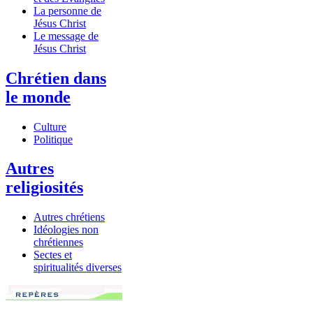
La personne de
Jésus Christ
Le message de
Jésus Christ
Chrétien dans
le monde
Culture
Politique
Autres
religiosités
Autres chrétiens
Idéologies non
chrétiennes
Sectes et
spiritualités diverses