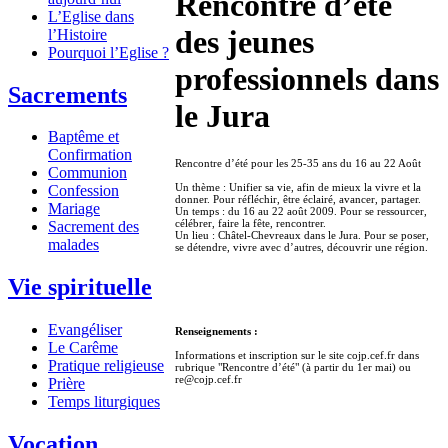
Rencontre d’été
L’Eglise dans
des jeunes
l’Histoire
Pourquoi l’Eglise ?
professionnels dans
Sacrements
le Jura
Baptême et
Confirmation
Rencontre d’été pour les 25-35 ans du 16 au 22 Août
Communion
Un thème : Unifier sa vie, afin de mieux la vivre et la
Confession
donner. Pour réfléchir, être éclairé, avancer, partager.
Mariage
Un temps : du 16 au 22 août 2009. Pour se ressourcer,
célébrer, faire la fête, rencontrer.
Sacrement des
Un lieu : Châtel-Chevreaux dans le Jura. Pour se poser,
malades
se détendre, vivre avec d’autres, découvrir une région.
Vie spirituelle
Evangéliser
Renseignements :
Le Carême
Informations et inscription sur le site cojp.cef.fr dans
Pratique religieuse
rubrique "Rencontre d’été" (à partir du 1er mai) ou
re@cojp.cef.fr
Prière
Temps liturgiques
Vocation