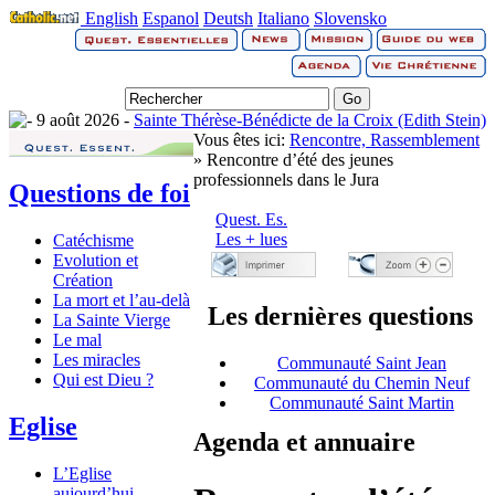
English
Espanol
Deutsh
Italiano
Slovensko
9 août 2026 -
Sainte Thérèse-Bénédicte de la Croix (Edith Stein)
Vous êtes ici:
Rencontre, Rassemblement
» Rencontre d’été des jeunes
professionnels dans le Jura
Questions de foi
Quest. Es.
Les + lues
Catéchisme
Evolution et
Création
La mort et l’au-delà
Les dernières questions
La Sainte Vierge
Le mal
Les miracles
Communauté Saint Jean
Qui est Dieu ?
Communauté du Chemin Neuf
Communauté Saint Martin
Eglise
Agenda et annuaire
L’Eglise
aujourd’hui