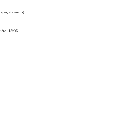
dicapés, chomeurs)
rvière - LYON