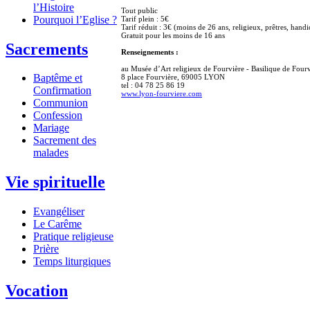
l’Histoire
Tout public
Pourquoi l’Eglise ?
Tarif plein : 5€
Tarif réduit : 3€ (moins de 26 ans, religieux, prêtres, han
Gratuit pour les moins de 16 ans
Sacrements
Renseignements :
au Musée d’Art religieux de Fourvière - Basilique de Fou
Baptême et
8 place Fourvière, 69005 LYON
tel : 04 78 25 86 19
Confirmation
www.lyon-fourviere.com
Communion
Confession
Mariage
Sacrement des
malades
Vie spirituelle
Evangéliser
Le Carême
Pratique religieuse
Prière
Temps liturgiques
Vocation