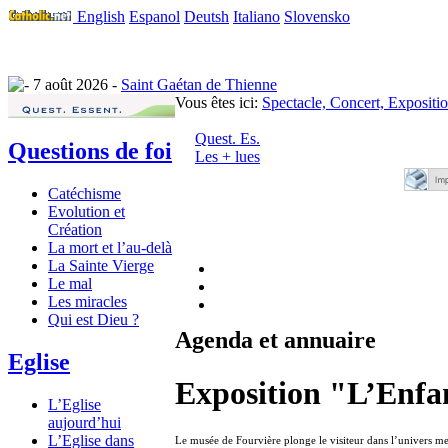
English
Espanol
Deutsh
Italiano
Slovensko
7 août 2026 -
Saint Gaétan de Thienne
Vous êtes ici:
Spectacle, Concert, Expositi
Quest. Es.
Questions de foi
Les + lues
Catéchisme
Evolution et
Création
La mort et l’au-delà
La Sainte Vierge
Le mal
Les miracles
Qui est Dieu ?
Agenda et annuaire
Eglise
Exposition "L’Enfan
L’Eglise
aujourd’hui
L’Eglise dans
Le musée de Fourvière plonge le visiteur dans l’univers mer