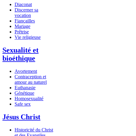
Diaconat
Discerner sa
vocation
Fiançailles
Mariage
Prêtrise
Vie religieuse
Sexualité et
bioéthique
Avortement
Contraception et
amour au naturel
Euthanasie
Génétique
Homosexualité
Safe sex
Jésus Christ
Historicité du Christ
et des Evangiles