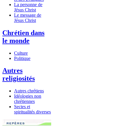
La personne de
Jésus Christ
Le message de
Jésus Christ
Chrétien dans
le monde
Culture
Politique
Autres
religiosités
Autres chrétiens
Idéologies non
chrétiennes
Sectes et
spiritualités diverses