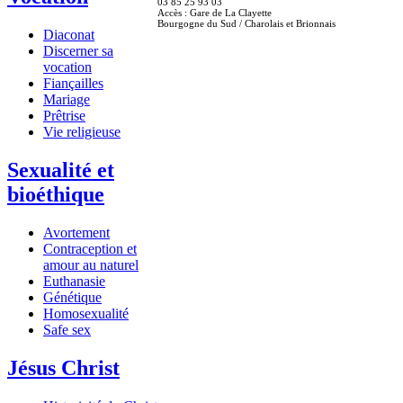
03 85 25 93 03
Accès : Gare de La Clayette
Bourgogne du Sud / Charolais et Brionnais
Diaconat
Discerner sa
vocation
Fiançailles
Mariage
Prêtrise
Vie religieuse
Sexualité et
bioéthique
Avortement
Contraception et
amour au naturel
Euthanasie
Génétique
Homosexualité
Safe sex
Jésus Christ