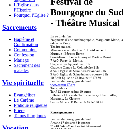
Festival de
L’Eglise dans
Bourgogne du Sud
l’Histoire
Pourquoi l’Eglise ?
- Théâtre Musical
Sacrements
En ce divin feu
Baptême et
Fragments d’une autobiographie, Marguerite Marie, la
sainte de Paray
Confirmation
Théâtre musical
Communion
Mise en scène : Martine Chifflot-Comazzi
Musique : Béatrice Berne
Confession
Comédiens : Claude Antony et Martine Ramet
Mariage
7 Août Paray-le -Monial
Chapelle des Apparitions 15 h
Sacrement des
Chapelle Claude La Colombière 21h
malades
8 Août Eglise de Semur-en-Brionnais 21h
9 Août Eglise de Saint-Julien-de-Jonzy 21h
10 Août Eglise de Châteauneuf 17h30
Vie spirituelle
Festival de Bourgogne du Sud
www.arcane17.org
Tous publics
Tarif 12 euros/ réduit 10 euros
Evangéliser
Billetterie Offices de Tourisme Paray, Chauffailles,
Marcigny, La Clayette
Le Carême
Centre Musical B.Berne 06 87 52 28 62
Pratique religieuse
Prière
Renseignements :
Temps liturgiques
Festival de Bourgogne du Sud
Arcane 17 des arts à la grange
Vocation
71740 Saint-Maurice-lès-Châteauneuf