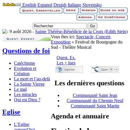
English
Espanol
Deutsh
Italiano
Slovensko
9 août 2026 -
Sainte Thérèse-Bénédicte de la Croix (Edith Stein)
Vous êtes ici:
Spectacle, Concert,
Exposition
» Festival de Bourgogne du
Sud - Théâtre Musical
Questions de foi
Quest. Es.
Les + lues
Catéchisme
Evolution et
Création
La mort et l’au-delà
Les dernières questions
La Sainte Vierge
Le mal
Les miracles
Communauté Saint Jean
Qui est Dieu ?
Communauté du Chemin Neuf
Communauté Saint Martin
Eglise
Agenda et annuaire
L’Eglise
aujourd’hui