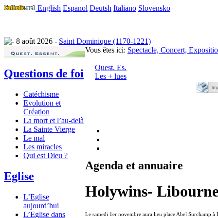
English
Espanol
Deutsh
Italiano
Slovensko
8 août 2026 -
Saint Dominique (1170-1221)
Vous êtes ici:
Spectacle, Concert, Expositi
Quest. Es.
Questions de foi
Les + lues
Catéchisme
Evolution et
Création
La mort et l’au-delà
La Sainte Vierge
Le mal
Les miracles
Qui est Dieu ?
Agenda et annuaire
Eglise
Holywins- Libourn
L’Eglise
aujourd’hui
L’Eglise dans
Le samedi 1er novembre aura lieu place Abel Surchamp à L