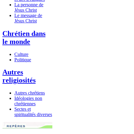
La personne de
Jésus Christ
Le message de
Jésus Christ
Chrétien dans
le monde
Culture
Politique
Autres
religiosités
Autres chrétiens
Idéologies non
chrétiennes
Sectes et
spiritualités diverses