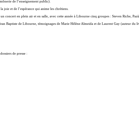
umônerie de l’enseignement public).
a joie et de l’espérance qui anime les chrétiens.
 un concert en plein air et en salle, avec cette année à Libourne cinq groupes : Steven Riche, P
 Jean Baptiste de Libourne, témoignages de Marie Hélène Almeida et de Laurent Gay (auteur du li
dossiers de presse :