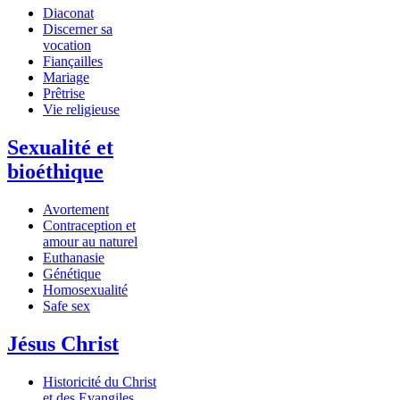
Diaconat
Discerner sa
vocation
Fiançailles
Mariage
Prêtrise
Vie religieuse
Sexualité et
bioéthique
Avortement
Contraception et
amour au naturel
Euthanasie
Génétique
Homosexualité
Safe sex
Jésus Christ
Historicité du Christ
et des Evangiles