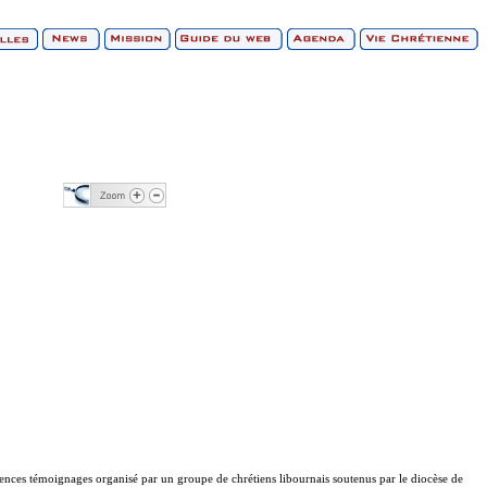
ces témoignages organisé par un groupe de chrétiens libournais soutenus par le diocèse de