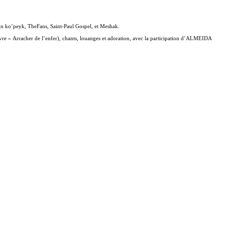
azùn ko’peyk, TheFans, Saint-Paul Gospel, et Meshak.
vre « Arracher de l’enfer), chants, louanges et adoration, avec la participation d’ALMEIDA