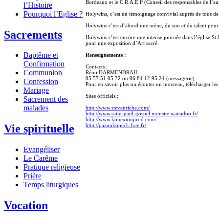
Bordeaux et le C.R.A.E.P (Conseil des responsables de l’a
l’Histoire
Pourquoi l’Eglise ?
Holywins, c’est un témoignage convivial auprès de tous de l
Holywins c’est d’abord une scène, du son et du talent pour
Sacrements
Holywins c’est encore une intense journée dans l’église St
pour une exposition d’Art sacré.
Baptême et
Renseignements :
Confirmation
Contacts :
Communion
Rémi DARMENDRAIL
05 57 51 05 32 ou 06 84 12 95 24 (messagerie)
Confession
Pour en savoir plus ou écouter un morceau, télécharger les 
Mariage
Sites officiels :
Sacrement des
malades
http://www.stevenriche.com/
http://www.saint-paul-gospel.monsite.wanadoo.fr/
http://www.konexionprod.com/
http://pazunkopeck.free.fr/
Vie spirituelle
Evangéliser
Le Carême
Pratique religieuse
Prière
Temps liturgiques
Vocation