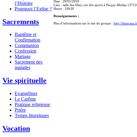
Date : 29/05/2010
l’Histoire
Lieu : salle des fêtes, rue des sports à Parçay-Meslay (3721
Pourquoi l’Eglise ?
Heure : 20h30
Renseignements :
Sacrements
Plus d’informations sur le site du groupe :
http://fitiavana.f
Baptême et
Confirmation
Communion
Confession
Mariage
Sacrement des
malades
Vie spirituelle
Evangéliser
Le Carême
Pratique religieuse
Prière
Temps liturgiques
Vocation