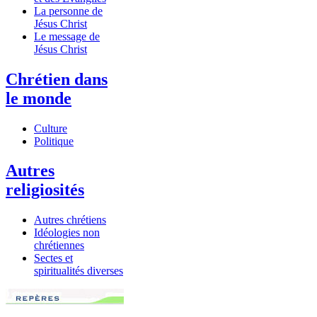
La personne de
Jésus Christ
Le message de
Jésus Christ
Chrétien dans
le monde
Culture
Politique
Autres
religiosités
Autres chrétiens
Idéologies non
chrétiennes
Sectes et
spiritualités diverses