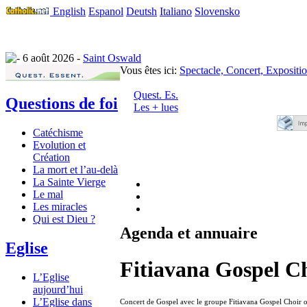
English
Espanol
Deutsh
Italiano
Slovensko
6 août 2026 -
Saint Oswald
Vous êtes ici:
Spectacle, Concert, Expositi
Quest. Es.
Questions de foi
Les + lues
Catéchisme
Evolution et
Création
La mort et l’au-delà
La Sainte Vierge
Le mal
Les miracles
Qui est Dieu ?
Agenda et annuaire
Eglise
Fitiavana Gospel Ch
L’Eglise
aujourd’hui
L’Eglise dans
Concert de Gospel avec le groupe Fitiavana Gospel Choir o