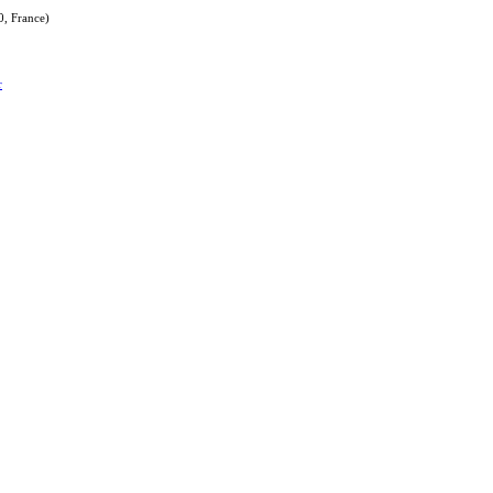
0, France)
r