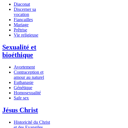
Diaconat
Discerner sa
vocation
Fiançailles
Mariage
Prêtrise
Vie religieuse
Sexualité et
bioéthique
Avortement
Contraception et
amour au naturel
Euthanasie
Génétique
Homosexualité
Safe sex
Jésus Christ
Historicité du Christ
et des Evangiles