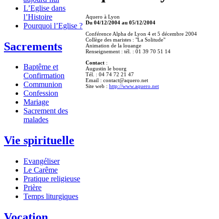
L’Eglise dans
l’Histoire
Aquero à Lyon
Du 04/12/2004 au 05/12/2004
Pourquoi l’Eglise ?
Conférence Alpha de Lyon 4 et 5 décembre 2004
Collège des maristes : "La Solitude"
Sacrements
Animation de la louange
Renseignement : tél. : 01 39 70 51 14
Contact
:
Baptême et
Augustin le bourg
Tél. : 04 74 72 21 47
Confirmation
Email : contact@aquero.net
Communion
Site web :
http://www.aquero.net
Confession
Mariage
Sacrement des
malades
Vie spirituelle
Evangéliser
Le Carême
Pratique religieuse
Prière
Temps liturgiques
Vocation