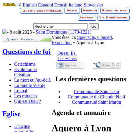
English
Espanol
Deutsh
Italiano
Slovensko
8 août 2026 -
Saint Dominique (1170-1221)
Vous êtes ici:
Spectacle, Concert,
Exposition
» Aquero à Lyon
Questions de foi
Quest. Es.
Les + lues
Catéchisme
Evolution et
Création
Les dernières questions
La mort et l’au-delà
La Sainte Vierge
Le mal
Communauté Saint Jean
Les miracles
Communauté du Chemin Neuf
Qui est Dieu ?
Communauté Saint Martin
Agenda et annuaire
Eglise
Aquero à Lyon
L’Eglise
aujourd’hui