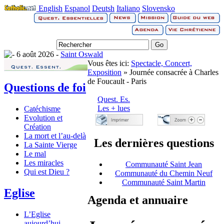
English
Espanol
Deutsh
Italiano
Slovensko
6 août 2026 -
Saint Oswald
Vous êtes ici:
Spectacle, Concert,
Exposition
» Journée consacrée à Charles
de Foucault - Paris
Questions de foi
Quest. Es.
Les + lues
Catéchisme
Evolution et
Création
La mort et l’au-delà
Les dernières questions
La Sainte Vierge
Le mal
Les miracles
Communauté Saint Jean
Qui est Dieu ?
Communauté du Chemin Neuf
Communauté Saint Martin
Eglise
Agenda et annuaire
L’Eglise
aujourd’hui