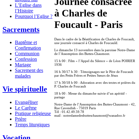
Journée consacrée
L’Eglise dans
à Charles de
l’Histoire
Pourquoi l’Eglise ?
Foucault - Paris
Sacrements
Dans le cadre de la Béatification de Charles de Foucault,
Baptême et
une journée consacré à Charles de Foucauld.
Confirmation
Le dimanche 13 novembre dans la paroisse Notre-Dame
Communion
de l’Assomption des Buttes-Chaumont.
Confession
15 h 00 : Film « l’Appel du Silence » de Léon POIRIER
Mariage
1936
Sacrement des
16 h 30/17 h 30 : Témoignages sur le Père de Foucault
malades
par des Petits Frères et Petites Sœurs de Jésus
17 h 30/18 h 00 : Adoration avec des textes et prières du
P. Charles de Foucault
Vie spirituelle
18 h 00 : Messe du dimanche suivie d’un apéritif -
partage
Evangéliser
Notre-Dame de l’Assomption des Buttes-Chaumont - 42,
Le Carême
Rue Cavendish - 75019 Paris
Tél : 01.42.49.59.78
Pratique religieuse
mail : notredamedesbutteschaumont@wanadoo.fr
Prière
Temps liturgiques
Vocation