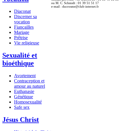
ou M. C. Schmidt : 01 39 51 51 17
e-mail : ducrosme@club-internet.fr
Diaconat
Discerner sa
vocation
Fiançailles
Mariage
Prêtrise
Vie religieuse
Sexualité et
bioéthique
Avortement
Contraception et
amour au naturel
Euthanasie
Génétique
Homosexualité
Safe sex
Jésus Christ