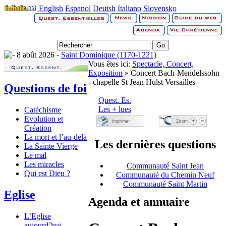
English
Espanol
Deutsh
Italiano
Slovensko
8 août 2026 -
Saint Dominique (1170-1221)
Vous êtes ici:
Spectacle, Concert,
Exposition
» Concert Bach-Mendelssohn
- chapelle St Jean Hulst Versailles
Questions de foi
Quest. Es.
Les + lues
Catéchisme
Evolution et
Création
La mort et l’au-delà
Les dernières questions
La Sainte Vierge
Le mal
Les miracles
Communauté Saint Jean
Qui est Dieu ?
Communauté du Chemin Neuf
Communauté Saint Martin
Eglise
Agenda et annuaire
L’Eglise
aujourd’hui