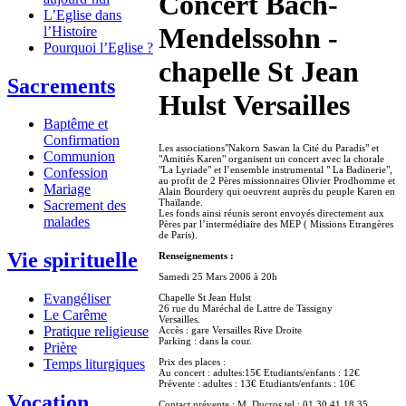
Concert Bach-
L’Eglise dans
Mendelssohn -
l’Histoire
Pourquoi l’Eglise ?
chapelle St Jean
Sacrements
Hulst Versailles
Baptême et
Confirmation
Les associations"Nakorn Sawan la Cité du Paradis" et
Communion
"Amitiés Karen" organisent un concert avec la chorale
"La Lyriade" et l’ensemble instrumental " La Badinerie",
Confession
au profit de 2 Pères missionnaires Olivier Prodhomme et
Mariage
Alain Bourdery qui oeuvrent auprès du peuple Karen en
Thaïlande.
Sacrement des
Les fonds ainsi réunis seront envoyés directement aux
malades
Pères par l’intermédiaire des MEP ( Missions Etrangères
de Paris).
Vie spirituelle
Renseignements :
Samedi 25 Mars 2006 à 20h
Evangéliser
Chapelle St Jean Hulst
26 rue du Maréchal de Lattre de Tassigny
Le Carême
Versailles.
Pratique religieuse
Accès : gare Versailles Rive Droite
Parking : dans la cour.
Prière
Prix des places :
Temps liturgiques
Au concert : adultes:15€ Etudiants/enfants : 12€
Prévente : adultes : 13€ Etudiants/enfants : 10€
Vocation
Contact prévente : M. Ducros tel : 01 30 41 18 35