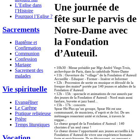
Une journée de
L’Eglise dans
l’Histoire
fête sur le parvis de
Pourquoi l’Eglise ?
Notre-Dame avec
Sacrements
la Fondation
Baptême et
Confirmation
d’Auteuil.
Communion
Confession
Mariage
• 10h30 : Messe présidée par Mgr André Vingt-Trois,
Sacrement des
archevêque de Paris, dans la cathédrale Notre-Dame
• 11h : Ouverture du ‘‘village’’ de la Fondation d’Auteuil
malades
Accueillir - Eduquer - Former - Insérer et Informer
• 12h : Procession de sortie en musique et déroulé de la
fresque des mains* portée par 140 jeunes et adultes de la
Vie spirituelle
Fondation d’Auteuil
• 12h - 15h : spectacle et animations de rue assurés par
des jeunes de la Fondation d’Auteuil - Nord mais aussi
fanfare, buvette et jazz band...
Evangéliser
• 15h - 17h : concerts
Le Carême
Spear Hit Plus qu’un groupe, Spear Hit est une
communauté, de musiciens, d’esprit et de foi. De ses
Pratique religieuse
métissages ressortent unité et richesse, à travers le
Prière
reggae...
Le chœur gospel de la Fondation d’Auteuil : 140
Temps liturgiques
choristes d’un seul cœur !
Ce chœur donne l’opportunité aux jeunes accueillis à la
Fondation d’Auteuil de vivre une expérience humaine
Vocation
forte et enrichissante. Ils se découvrent, ou peuvent y