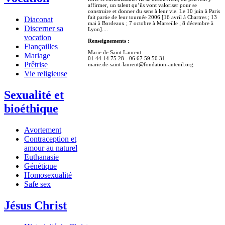
affirmer, un talent qu’ils vont valoriser pour se
construire et donner du sens à leur vie. Le 10 juin à Paris
fait partie de leur tournée 2006 [16 avril à Chartres ; 13
Diaconat
mai à Bordeaux ; 7 octobre à Marseille ; 8 décembre à
Discerner sa
Lyon]....
vocation
Renseignements :
Fiançailles
Marie de Saint Laurent
Mariage
01 44 14 75 28 - 06 67 59 50 31
Prêtrise
marie.de-saint-laurent@fondation-auteuil.org
Vie religieuse
Sexualité et
bioéthique
Avortement
Contraception et
amour au naturel
Euthanasie
Génétique
Homosexualité
Safe sex
Jésus Christ