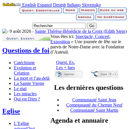
English
Espanol
Deutsh
Italiano
Slovensko
9 août 2026 -
Sainte Thérèse-Bénédicte de la Croix (Edith Stein)
Vous êtes ici:
Spectacle, Concert,
Exposition
» Une journée de fête sur le
parvis de Notre-Dame avec la Fondation
Questions de foi
d’Auteuil.
Quest. Es.
Catéchisme
Les + lues
Evolution et
Création
La mort et l’au-delà
La Sainte Vierge
Les dernières questions
Le mal
Les miracles
Qui est Dieu ?
Communauté Saint Jean
Communauté du Chemin Neuf
Eglise
Communauté Saint Martin
Agenda et annuaire
L’Eglise
aujourd’hui