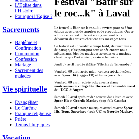
Festival "Bâtir sur
L’Eglise dans
le roc...k" à Laval
l’Histoire
Pourquoi l’Eglise ?
Sacrements
Le festival « Bâtir sur le roc...k » revient pour sa 3ème
édition avec plus de surprises et de propositions. Ouvert
à tous, ce festival différent et original veut faire
découvrir des artistes chrétiens aux messages forts.
Baptême et
Ce festival est un véritable temps festif, de rencontre et
Confirmation
de partage, c’est pourquoi cette année encore nous
Communion
mêlons aussi bien les musiques actuelles et la musique
classique que l’art contemporain et le théâtre.
Confession
Mariage
Jeudi 07 avril : soirée théâtre "Pèlerins de Tchernobyl"
Sacrement des
Vendredi 08 avril après-midi : concert spécial lycéens
avec
Spear Hit
(reggae FR) et
Totus
(rock FR)
malades
Vendredi 08 avril : soirée voix avec la
classe
maîtrisienne du collège Ste Thérèse
et l’ensemble vocal
Vie spirituelle
de l’
UCO d’Angers
Samedi 09 avril après-midi : concert dans les rues avec
Spear Hit
et
Geordie Mackay
(pop-folk Canada)
Evangéliser
Le Carême
Samedi 09 avril : soirée musiques actuelles avec
Spear
Hit
,
Totus
,
Superhero
(rock UK) et
Geordie Mackay
.
Pratique religieuse
Prière
Temps liturgiques
Vocation