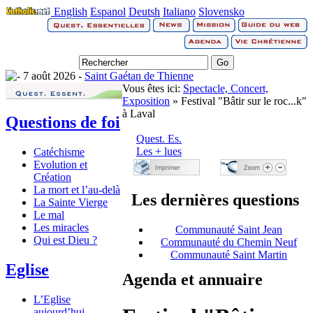
English
Espanol
Deutsh
Italiano
Slovensko
7 août 2026 -
Saint Gaétan de Thienne
Vous êtes ici:
Spectacle, Concert,
Exposition
» Festival "Bâtir sur le roc...k"
à Laval
Questions de foi
Quest. Es.
Les + lues
Catéchisme
Evolution et
Création
La mort et l’au-delà
Les dernières questions
La Sainte Vierge
Le mal
Les miracles
Communauté Saint Jean
Qui est Dieu ?
Communauté du Chemin Neuf
Communauté Saint Martin
Eglise
Agenda et annuaire
L’Eglise
aujourd’hui