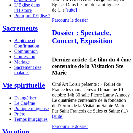
Eglise. Dans l’esprit de saint Ignace
L’Eglise dans
de (...)
[suite]
l’Histoire
Pourquoi l’Eglise ?
Parcourir le dossier
Sacrements
Dossier : Spectacle,
Concert, Exposition
Baptême et
Confirmation
Communion
Confession
Dernier article :
Le film du 4 ème
Mariage
centenaire de la Visitation Ste
Sacrement des
Marie
malades
Vie spirituelle
Ciné Art Loisir présente : « Relief de
France les monastères » Dimanche 10
octobre 14h 30 salle Pierre Lamy Annecy
Evangéliser
Le quatrième centenaire de la fondation
Le Carême
de l’Ordre de la Visitation Sainte Marie
Pratique religieuse
Par Saint François de Sales et Sainte (...)
Prière
[suite]
Temps liturgiques
Parcourir le dossier
Vocation