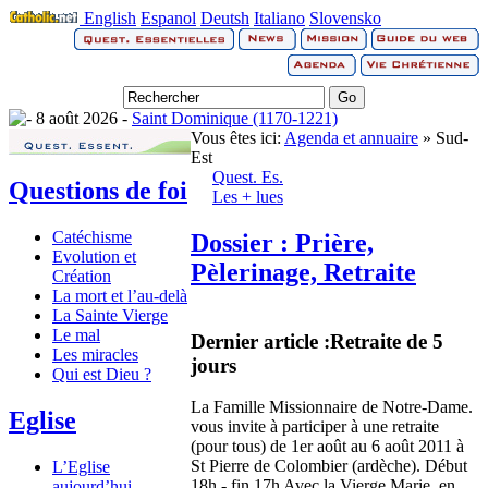
English
Espanol
Deutsh
Italiano
Slovensko
8 août 2026 -
Saint Dominique (1170-1221)
Vous êtes ici:
Agenda et annuaire
» Sud-
Est
Quest. Es.
Questions de foi
Les + lues
Catéchisme
Dossier : Prière,
Evolution et
Pèlerinage, Retraite
Création
La mort et l’au-delà
La Sainte Vierge
Le mal
Dernier article :
Retraite de 5
Les miracles
jours
Qui est Dieu ?
La Famille Missionnaire de Notre-Dame.
Eglise
vous invite à participer à une retraite
(pour tous) de 1er août au 6 août 2011 à
St Pierre de Colombier (ardèche). Début
L’Eglise
18h - fin 17h Avec la Vierge Marie, en
aujourd’hui