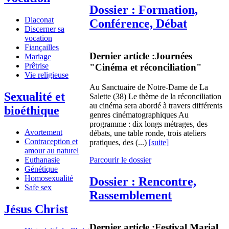
Dossier : Formation,
Diaconat
Conférence, Débat
Discerner sa
vocation
Fiançailles
Dernier article :
Journées
Mariage
Prêtrise
"Cinéma et réconciliation"
Vie religieuse
Au Sanctuaire de Notre-Dame de La
Sexualité et
Salette (38) Le thème de la réconciliation
au cinéma sera abordé à travers différents
bioéthique
genres cinématographiques Au
programme : dix longs métrages, des
Avortement
débats, une table ronde, trois ateliers
Contraception et
pratiques, des (...)
[suite]
amour au naturel
Parcourir le dossier
Euthanasie
Génétique
Homosexualité
Dossier : Rencontre,
Safe sex
Rassemblement
Jésus Christ
Dernier article :
Festival Marial