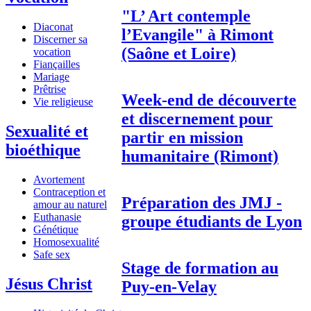
"L’ Art contemple
Diaconat
l’Evangile" à Rimont
Discerner sa
(Saône et Loire)
vocation
Fiançailles
Mariage
Prêtrise
Week-end de découverte
Vie religieuse
et discernement pour
Sexualité et
partir en mission
bioéthique
humanitaire (Rimont)
Avortement
Contraception et
Préparation des JMJ -
amour au naturel
Euthanasie
groupe étudiants de Lyon
Génétique
Homosexualité
Safe sex
Stage de formation au
Jésus Christ
Puy-en-Velay