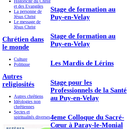
Historicité du Christ
et des Evangiles
Stage de formation au
La personne de
Puy-en-Velay
Jésus Christ
Le message de
Jésus Christ
Stage de formation au
Chrétien dans
Puy-en-Velay
le monde
Culture
Les Mardis de Lérins
Politique
Autres
Stage pour les
religiosités
Professionnels de la Santé
Autres chrétiens
au Puy-en-Velay
Idéologies non
chrétiennes
Sectes et
4eme Colloque du Sacré-
spiritualités diverses
Cœur à Paray-le-Monial