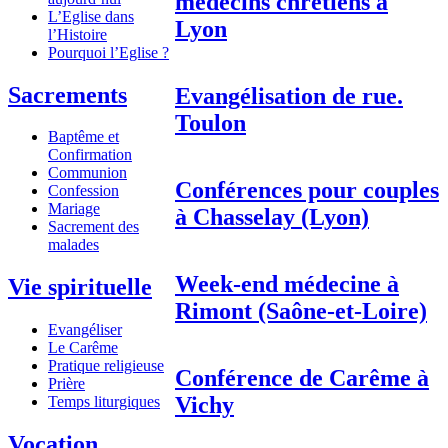
médecins chrétiens à
L’Eglise dans
Lyon
l’Histoire
Pourquoi l’Eglise ?
Sacrements
Evangélisation de rue.
Toulon
Baptême et
Confirmation
Communion
Conférences pour couples
Confession
Mariage
à Chasselay (Lyon)
Sacrement des
malades
Week-end médecine à
Vie spirituelle
Rimont (Saône-et-Loire)
Evangéliser
Le Carême
Pratique religieuse
Conférence de Carême à
Prière
Vichy
Temps liturgiques
Vocation