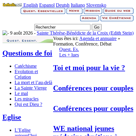
English
Espanol
Deutsh
Italiano
Slovensko
9 août 2026 -
Sainte Thérèse-Bénédicte de la Croix (Edith Stein)
Vous êtes ici:
Agenda et annuaire
»
Formation, Conférence, Débat
Quest. Es.
Questions de foi
Les + lues
Catéchisme
Toi et moi pour la vie ?
Evolution et
Création
La mort et l’au-delà
Conférences pour couples
La Sainte Vierge
Le mal
Les miracles
Qui est Dieu ?
Conférences pour couples
Eglise
WE national jeunes
L’Eglise
aujourd’hui