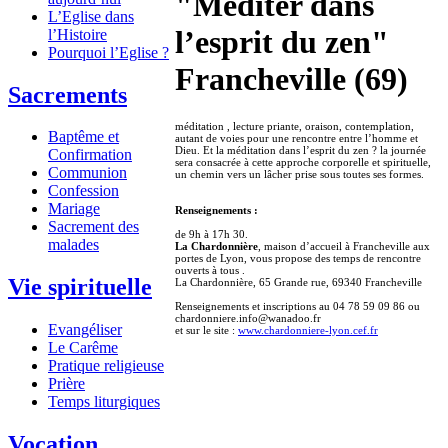
"Méditer dans
L’Eglise dans
l’esprit du zen"
l’Histoire
Pourquoi l’Eglise ?
Francheville (69)
Sacrements
méditation , lecture priante, oraison, contemplation,
Baptême et
autant de voies pour une rencontre entre l’homme et
Dieu. Et la méditation dans l’esprit du zen ? la journée
Confirmation
sera consacrée à cette approche corporelle et spirituelle,
Communion
un chemin vers un lâcher prise sous toutes ses formes.
Confession
Mariage
Renseignements :
Sacrement des
de 9h à 17h 30.
malades
La Chardonnière
, maison d’accueil à Francheville aux
portes de Lyon, vous propose des temps de rencontre
ouverts à tous .
Vie spirituelle
La Chardonnière, 65 Grande rue, 69340 Francheville
Renseignements et inscriptions au 04 78 59 09 86 ou
chardonniere.info@wanadoo.fr
Evangéliser
et sur le site :
www.chardonniere-lyon.cef.fr
Le Carême
Pratique religieuse
Prière
Temps liturgiques
Vocation