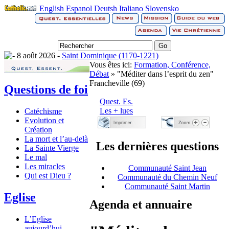
English
Espanol
Deutsh
Italiano
Slovensko
8 août 2026 -
Saint Dominique (1170-1221)
Vous êtes ici:
Formation, Conférence,
Débat
» "Méditer dans l’esprit du zen"
Francheville (69)
Questions de foi
Quest. Es.
Les + lues
Catéchisme
Evolution et
Création
La mort et l’au-delà
Les dernières questions
La Sainte Vierge
Le mal
Les miracles
Communauté Saint Jean
Qui est Dieu ?
Communauté du Chemin Neuf
Communauté Saint Martin
Eglise
Agenda et annuaire
L’Eglise
aujourd’hui