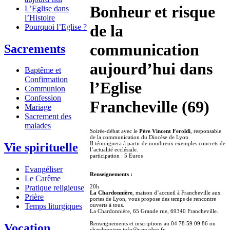
Bonheur et risque
L’Eglise dans
l’Histoire
de la
Pourquoi l’Eglise ?
communication
Sacrements
aujourd’hui dans
Baptême et
Confirmation
l’Eglise
Communion
Confession
Francheville (69)
Mariage
Sacrement des
malades
Soirée-débat avec le
Père Vincent Feroldi
, responsable
de la communication du Diocèse de Lyon.
Il témoignera à partir de nombreux exemples concrets de
Vie spirituelle
l’actualité ecclésiale.
participation : 5 Euros
Evangéliser
Renseignements :
Le Carême
20h.
Pratique religieuse
La Chardonnière
, maison d’accueil à Francheville aux
Prière
portes de Lyon, vous propose des temps de rencontre
ouverts à tous.
Temps liturgiques
La Chardonnière, 65 Grande rue, 69340 Francheville.
Renseignements et inscriptions au 04 78 59 09 86 ou
Vocation
chardonniere.info@wanadoo.fr