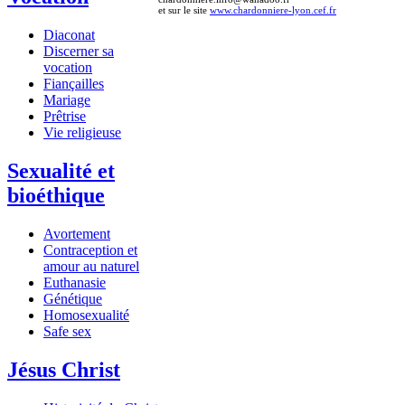
et sur le site
www.chardonniere-lyon.cef.fr
Diaconat
Discerner sa
vocation
Fiançailles
Mariage
Prêtrise
Vie religieuse
Sexualité et
bioéthique
Avortement
Contraception et
amour au naturel
Euthanasie
Génétique
Homosexualité
Safe sex
Jésus Christ