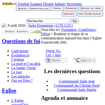
English
Espanol
Deutsh
Italiano
Slovensko
8 août 2026 -
Saint Dominique (1170-1221)
Vous êtes ici:
Formation, Conférence,
Débat
» Bonheur et risque de la
communication aujourd’hui dans l’Eglise
Questions de foi
Francheville (69)
Quest. Es.
Catéchisme
Les + lues
Evolution et
Création
La mort et l’au-delà
La Sainte Vierge
Les dernières questions
Le mal
Les miracles
Qui est Dieu ?
Communauté Saint Jean
Communauté du Chemin Neuf
Eglise
Communauté Saint Martin
Agenda et annuaire
L’Eglise
aujourd’hui