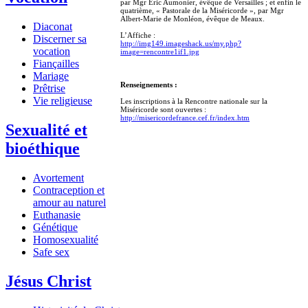
par Mgr Eric Aumonier, évêque de Versailles ; et enfin le
quatrième, « Pastorale de la Miséricorde », par Mgr
Albert-Marie de Monléon, évêque de Meaux.
Diaconat
L’Affiche :
Discerner sa
http://img149.imageshack.us/my.php?
vocation
image=rencontre1if1.jpg
Fiançailles
Mariage
Renseignements :
Prêtrise
Vie religieuse
Les inscriptions à la Rencontre nationale sur la
Miséricorde sont ouvertes :
http://misericordefrance.cef.fr/index.htm
Sexualité et
bioéthique
Avortement
Contraception et
amour au naturel
Euthanasie
Génétique
Homosexualité
Safe sex
Jésus Christ