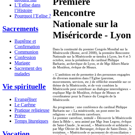
Première
L’Eglise dans
Rencontre
l’Histoire
Pourquoi l’Eglise ?
Nationale sur la
Sacrements
Miséricorde - Lyon
Baptême et
Confirmation
Dans la continuité du premier Congrès Mondial sur la
Communion
Miséricorde (Rome, avril 2008), la première Rencontre
Nationale sur la Miséricorde se tiendra à Lyon, les 4 et 5
Confession
octobre, sous la présidence du cardinal Philippe
Mariage
Barbarin, archevêque de Lyon, et de Mgr Albert-Marie
de Monléon, évêque de Meaux.
Sacrement des
malades
« L’ambition est de permettre à des personnes engagées
de diverses manières dans l’Eglise (paroisse,
mouvements, services, etc.) de réfléchir ensemble sur ce
Vie spirituelle
thème de la Miséricorde, et de voir combien la
Miséricorde peut contribuer au dialogue interreligieux »
explique Mgr de Monléon, évêque de Meaux et
coordinateur pour la France du Congrès de la
Evangéliser
Miséricorde.
Le Carême
Au programme : une conférence du cardinal Philippe
Pratique religieuse
Barbarin sur « La miséricorde, un pont entre les
religions » et différents carrefours.
Prière
Le premier carrefour, intitulé « Découvrir la Miséricorde
Temps liturgiques
dans la Bible », sera animé par Mgr Jean Legrez, évêque
de Saint-Claude ; le second, « Miséricorde et solidarité »,
par Mgr Olivier de Berranger, évêque de Saint-Denis ; le
Vocation
troisième, « Miséricorde et sacrement de réconciliation »