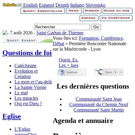
English
Espanol
Deutsh
Italiano
Slovensko
7 août 2026 -
Saint Gaétan de Thienne
Vous êtes ici:
Formation, Conférence,
Débat
» Première Rencontre Nationale
sur la Miséricorde - Lyon
Questions de foi
Quest. Es.
Les + lues
Catéchisme
Evolution et
Création
La mort et l’au-delà
Les dernières questions
La Sainte Vierge
Le mal
Les miracles
Communauté Saint Jean
Qui est Dieu ?
Communauté du Chemin Neuf
Communauté Saint Martin
Eglise
Agenda et annuaire
L’Eglise
aujourd’hui